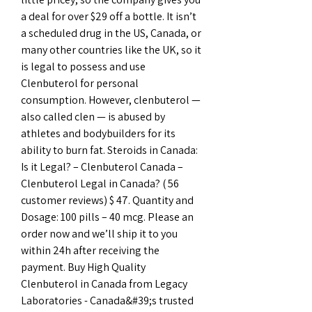
a deal for over $29 off a bottle. It isn’t 
a scheduled drug in the US, Canada, or 
many other countries like the UK, so it 
is legal to possess and use 
Clenbuterol for personal 
consumption. However, clenbuterol — 
also called clen — is abused by 
athletes and bodybuilders for its 
ability to burn fat. Steroids in Canada: 
Is it Legal? – Clenbuterol Canada – 
Clenbuterol Legal in Canada? ( 56 
customer reviews) $ 47. Quantity and 
Dosage: 100 pills – 40 mcg. Please an 
order now and we’ll ship it to you 
within 24h after receiving the 
payment. Buy High Quality 
Clenbuterol in Canada from Legacy 
Laboratories - Canada&#39;s trusted 