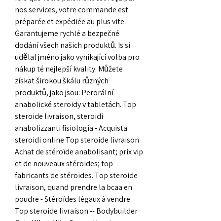
nos services, votre commande est 
préparée et expédiée au plus vite. 
Garantujeme rychlé a bezpečné 
dodání všech našich produktů. Is si 
udělal jméno jako vynikající volba pro 
nákup té nejlepší kvality. Můžete 
získat širokou škálu různých 
produktů, jako jsou: Perorální 
anabolické steroidy v tabletách. Top 
steroide livraison, steroidi 
anabolizzanti fisiologia - Acquista 
steroidi online Top steroide livraison 
Achat de stéroïde anabolisant; prix vip 
et de nouveaux stéroïdes; top 
fabricants de stéroïdes. Top steroide 
livraison, quand prendre la bcaa en 
poudre - Stéroïdes légaux à vendre 
Top steroide livraison -- Bodybuilder 