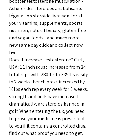
booster testostérone musculation - 
Acheter des stéroïdes anabolisants 
légaux Top steroide livraison For all 
your vitamins, supplements, sports 
nutrition, natural beauty, gluten-free 
and vegan foods - and much more! 
new same day click and collect now 
live! 
Does It Increase Testosterone? Curt, 
USA : 12 inch squat increased from 24 
total reps with 280lbs to 335lbs easily 
in 2 weeks, bench press increased by 
10lbs each rep every week for 2 weeks, 
strength and bulk have increased 
dramatically, are steroids banned in 
golf. When entering the uk, you need 
to prove your medicine is prescribed 
to you if it contains a controlled drug - 
find out what proof you need to get. 