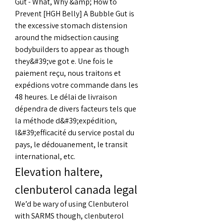
Gut - What, Why &amp; How to 
Prevent [HGH Belly] A Bubble Gut is 
the excessive stomach distension 
around the midsection causing 
bodybuilders to appear as though 
they&#39;ve got e. Une fois le 
paiement reçu, nous traitons et 
expédions votre commande dans les 
48 heures. Le délai de livraison 
dépendra de divers facteurs tels que 
la méthode d&#39;expédition, 
l&#39;efficacité du service postal du 
pays, le dédouanement, le transit 
international, etc. 
Elevation haltere, 
clenbuterol canada legal
We’d be wary of using Clenbuterol 
with SARMS though, clenbuterol 