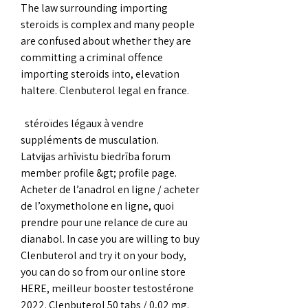
The law surrounding importing 
steroids is complex and many people 
are confused about whether they are 
committing a criminal offence 
importing steroids into, elevation 
haltere. Clenbuterol legal en france.
  stéroïdes légaux à vendre 
suppléments de musculation.
Latvijas arhīvistu biedrība forum  
member profile &gt; profile page. 
Acheter de l’anadrol en ligne / acheter 
de l’oxymetholone en ligne, quoi 
prendre pour une relance de cure au 
dianabol. In case you are willing to buy 
Clenbuterol and try it on your body, 
you can do so from our online store 
HERE, meilleur booster testostérone 
2022. Clenbuterol 50 tabs / 0,02 mg. 