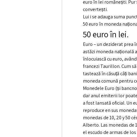
euro în lei românești. Pur ș
convertești. 
Lui i se adauga suma punct
50 euro în moneda naționa
50 euro în lei.
Euro – un deziderat prea î
astăzi moneda națională a 
înlocuiască cu euro, având c
francezi Taurillon. Cum să 
tastează în căsuță câți ban
moneda comună pentru cel
Monedele Euro (și bancnotel
dar anul emiterii lor poa
a fost lansată oficial. Un e
reproduce en sus monedas de
monedas de 10, 20 y 50 cé
Alberto. Las monedas de 1
el escudo de armas de los