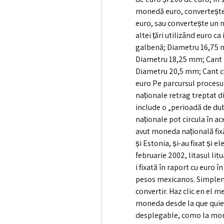
monedă euro, convertește
euro, sau convertește un
altei țări utilizând euro c
galbenă; Diametru 16,75 mm
Diametru 18,25 mm; Cant zi
Diametru 20,5 mm; Cant cu 
euro Pe parcursul procesul
naționale retrag treptat d
include o „perioadă de dub
naționale pot circula în ac
avut moneda națională fix
și Estonia, și-au fixat și e
februarie 2002, litasul litu
i fixată în raport cu euro 
pesos mexicanos. Simpleme
convertir. Haz clic en el 
moneda desde la que quier
desplegable, como la mone