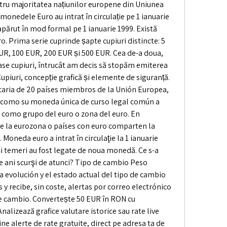
u majoritatea națiunilor europene din Uniunea 
onedele Euro au intrat în circulație pe 1 ianuarie 
apărut în mod formal pe 1 ianuarie 1999. Există 
. Prima serie cuprinde șapte cupiuri distincte: 5 
UR, 100 EUR, 200 EUR și 500 EUR. Cea de-a doua, 
ase cupiuri, întrucât am decis să stopăm emiterea 
piuri, concepție grafică și elemente de siguranță. 
taria de 20 países miembros de la Unión Europea, 
 como su moneda única de curso legal común a 
como grupo del euro o zona del euro. En 
e la eurozona o países con euro comparten la 
oneda euro a intrat în circulaţie la 1 ianuarie 
i temeri au fost legate de noua monedă. Ce s-a 
de ani scurşi de atunci? Tipo de cambio Peso 
a evolución y el estado actual del tipo de cambio 
y recibe, sin coste, alertas por correo electrónico 
de cambio. Convertește 50 EUR în RON cu 
nalizează grafice valutare istorice sau rate live 
ne alerte de rate gratuite, direct pe adresa ta de 