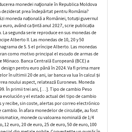
roducerea monedei naţionale în Republica Moldova 
n deziderat prea îndepărtat pentru România? 
tăzi moneda națională a României, totuși guvernul 
u euro, având ca țintă anul 2027, scrie publicația 
on. La segunda serie reproduce en sus monedas de 
ríncipe Alberto II. Las monedas de 10, 20 y 50 
agrama de S. S el príncipe Alberto. Las monedas 
tran como motivo principal el escudo de armas de 
e Mónaco. Banca Centrală Europeană (BCE) a 
 design pentru euro până în 2024. Va fi prima mare 
 în ultimii 20 de ani, iar banca va lua în calcul și 
gerea noului aspect, relatează Euronews. Moneda 
99. În primii trei ani, […]. Tipo de cambio Peso 
a evolución y el estado actual del tipo de cambio 
y recibe, sin coste, alertas por correo electrónico 
 cambio. În afara monedelor de circulație, au fost 
mismatice, monede cu valoarea nominală de 1/4 
o, 12 euro, 20 de euro, 25 de euro, 50 de euro, 100 
 special din metale nobile. Convertește un număr în 