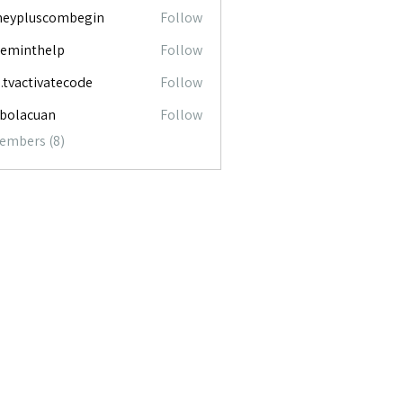
neypluscombegin
Follow
luscombegin
ceminthelp
Follow
nthelp
o.tvactivatecode
Follow
ctivatecode
abolacuan
Follow
acuan
Members (8)