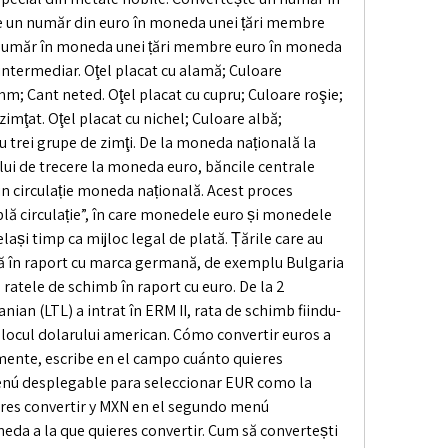
 un număr din euro în moneda unei țări membre 
 număr în moneda unei țări membre euro în moneda 
a intermediar. Oţel placat cu alamă; Culoare 
; Cant neted. Oţel placat cu cupru; Culoare roşie; 
mţat. Oţel placat cu nichel; Culoare albă; 
trei grupe de zimţi. De la moneda națională la 
ui de trecere la moneda euro, băncile centrale 
in circulație moneda națională. Acest proces 
lă circulație”, în care monedele euro și monedele 
elași timp ca mijloc legal de plată. Țările care au 
ă în raport cu marca germană, de exemplu Bulgaria 
le ratele de schimb în raport cu euro. De la 2 
anian (LTL) a intrat în ERM II, rata de schimb fiindu-
în locul dolarului american. Cómo convertir euros a 
nte, escribe en el campo cuánto quieres 
menú desplegable para seleccionar EUR como la 
es convertir y MXN en el segundo menú 
da a la que quieres convertir. Cum să convertești 