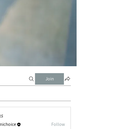
Join
rs
tnichoice
Follow