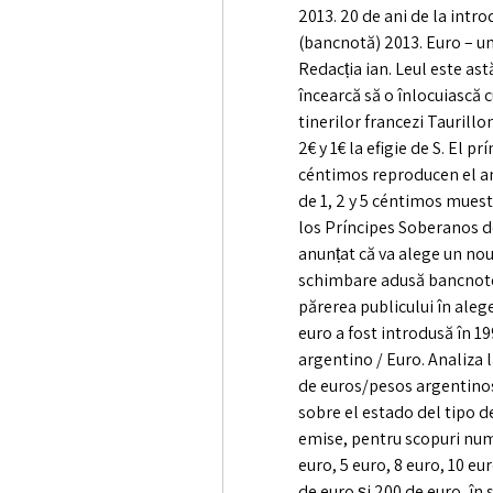
2013. 20 de ani de la int
(bancnotă) 2013. Euro – u
Redacția ian. Leul este as
încearcă să o înlocuiască c
tinerilor francezi Taurill
2€ y 1€ la efigie de S. El p
céntimos reproducen el an
de 1, 2 y 5 céntimos mues
los Príncipes Soberanos d
anunțat că va alege un nou
schimbare adusă bancnotelor
părerea publicului în ale
euro a fost introdusă în 19
argentino / Euro. Analiza l
de euros/pesos argentinos 
sobre el estado del tipo de
emise, pentru scopuri nu
euro, 5 euro, 8 euro, 10 eur
de euro și 200 de euro, în