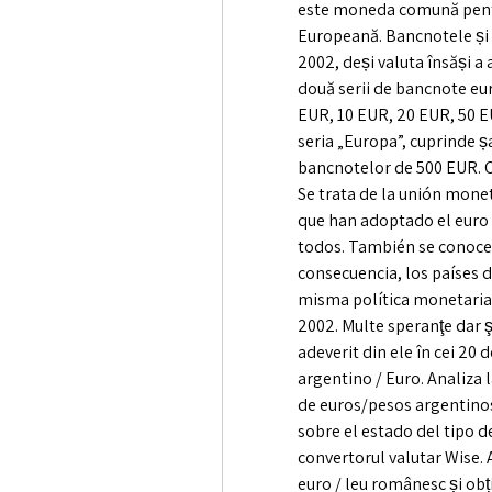
este moneda comună pentr
Europeană. Bancnotele și m
2002, deși valuta însăși a 
două serii de bancnote euro
EUR, 10 EUR, 20 EUR, 50 E
seria „Europa”, cuprinde ș
bancnotelor de 500 EUR. Cu
Se trata de la unión mone
que han adoptado el euro
todos. También se conoce 
consecuencia, los países d
misma política monetaria. M
2002. Multe speranţe dar ş
adeverit din ele în cei 20 
argentino / Euro. Analiza l
de euros/pesos argentinos 
sobre el estado del tipo 
convertorul valutar Wise. A
euro / leu românesc și obți