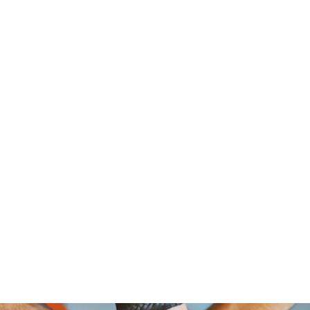
om Foundation, A Non Profit Organ
2526 NORTH BROAD STREET
PHILADELPHIA,PA 19132