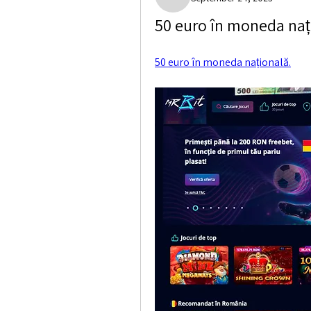
Marshall Weisser
50 euro în moneda națio
50 euro în moneda națională.