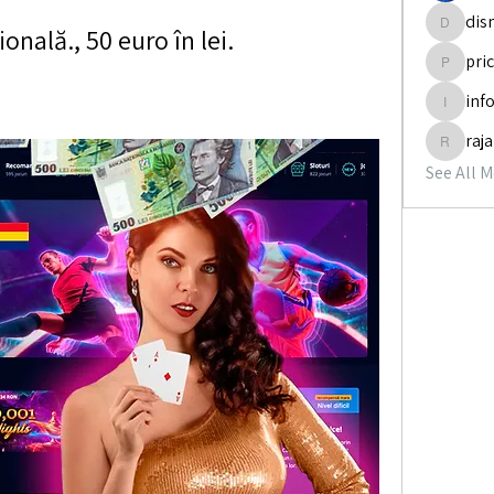
dis
nală., 50 euro în lei.
disneyp
pri
pricemi
inf
info.tva
raj
rajabol
See All 