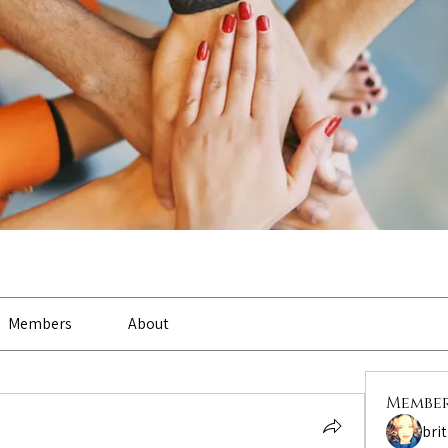
Members
About
Membe
bri