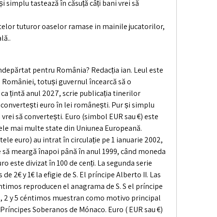
i simplu tastează în căsuță câți bani vrei să 
elor tuturor oaselor ramase in mainile jucatorilor, 
lă..
ndepărtat pentru România? Redacția ian. Leul este 
României, totuși guvernul încearcă să o 
a țintă anul 2027, scrie publicația tinerilor 
convertești euro în lei românești. Pur și simplu 
i vrei să convertești. Euro (simbol EUR sau €) este 
e mai multe state din Uniunea Europeană. 
e euro) au intrat în circulație pe 1 ianuarie 2002, 
te să meargă înapoi până în anul 1999, când moneda 
uro este divizat în 100 de cenți. La segunda serie 
 2€ y 1€ la efigie de S. El príncipe Alberto II. Las 
ntimos reproducen el anagrama de S. S el príncipe 
, 2 y 5 céntimos muestran como motivo principal 
 Príncipes Soberanos de Mónaco. Euro ( EUR sau €) 