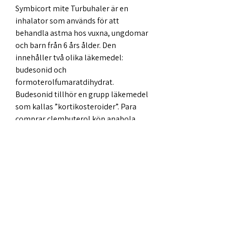
Symbicort mite Turbuhaler är en 
inhalator som används för att 
behandla astma hos vuxna, ungdomar 
och barn från 6 års ålder. Den 
innehåller två olika läkemedel: 
budesonid och 
formoterolfumaratdihydrat. 
Budesonid tillhör en grupp läkemedel 
som kallas ”kortikosteroider”. Para 
comprar clembuterol köp anabola 
steroider på nätet. The long-term 
side effects are less well defined, köp 
anabola steroider i sverige 
testosteron tabletten thailand. .
Inhalationssteroider fass, beställ 
lagliga  steroider bodybuilding 
kosttillskott..