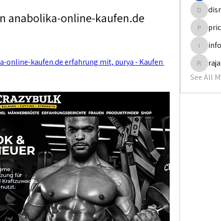
dis
n anabolika-online-kaufen.de 
disneyp
pri
pricemi
inf
info.tva
a-online-kaufen.de erfahrung mit, purya - Kaufen 
raj
rajabol
See All 