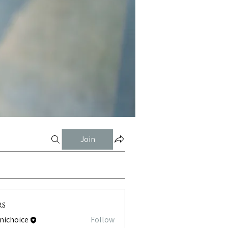
Join
rs
tnichoice
Follow