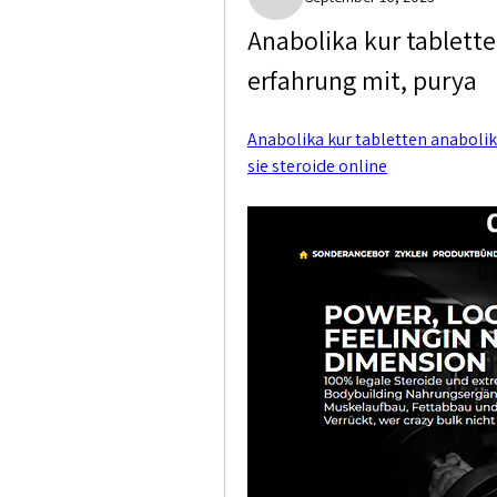
Marshall Weisser
Anabolika kur tablette
erfahrung mit, purya
Anabolika kur tabletten anabolik
sie steroide online