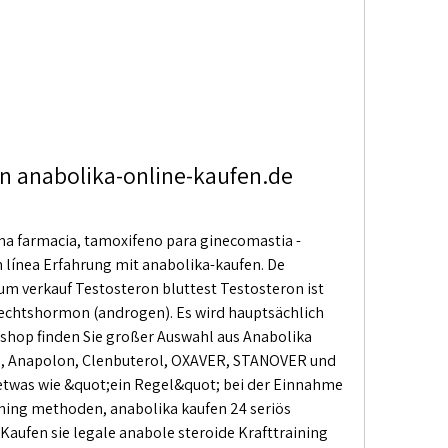
n anabolika-online-kaufen.de 
 farmacia, tamoxifeno para ginecomastia - 
línea Erfahrung mit anabolika-kaufen. De 
um verkauf Testosteron bluttest Testosteron ist 
echtshormon (androgen). Es wird hauptsächlich 
 shop finden Sie großer Auswahl aus Anabolika 
m, Anapolon, Clenbuterol, OXAVER, STANOVER und 
n etwas wie &quot;ein Regel&quot; bei der Einnahme 
ining methoden, anabolika kaufen 24 seriös 
 Kaufen sie legale anabole steroide Krafttraining 