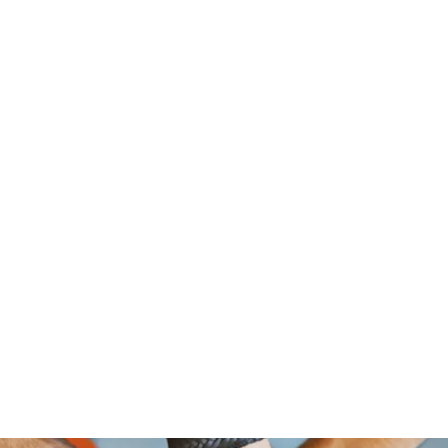
om Foundation, A Non Profit Organ
2526 NORTH BROAD STREET
PHILADELPHIA,PA 19132