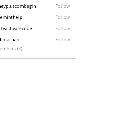
neypluscombegin
Follow
luscombegin
ceminthelp
Follow
nthelp
o.tvactivatecode
Follow
ctivatecode
abolacuan
Follow
acuan
Members (8)