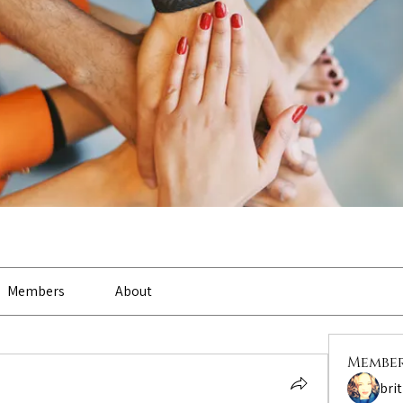
Members
About
Membe
bri