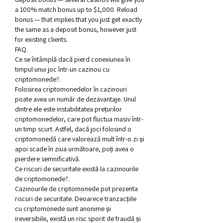
a 100% match bonus up to $1,000. Reload 
bonus — that implies that you just get exactly 
the same as a deposit bonus, however just 
for existing clients. 
FAQ.
Ce se întâmplă dacă pierd conexiunea în 
timpul unui joc într-un cazinou cu 
criptomonede?.
Folosirea criptomonedelor în cazinouri 
poate avea un număr de dezavantaje. Unul 
dintre ele este instabilitatea prețurilor 
criptomonedelor, care pot fluctua masiv într-
un timp scurt. Astfel, dacă joci folosind o 
criptomonedă care valorează mult într-o zi și 
apoi scade în ziua următoare, poți avea o 
pierdere semnificativă.
Ce riscuri de securitate există la cazinourile 
de criptomonede?.
Cazinourile de criptomonede pot prezenta 
riscuri de securitate. Deoarece tranzacțiile 
cu criptomonede sunt anonime și 
ireversibile, există un risc sporit de fraudă și 