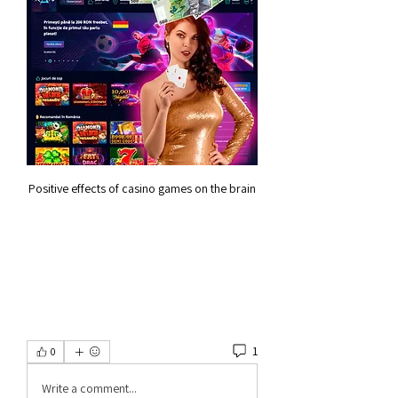
Positive effects of casino games on the brain
1
0
Write a comment...