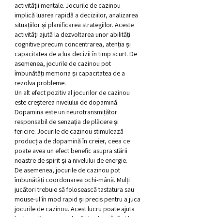
activității mentale. Jocurile de cazinou 
implică luarea rapidă a deciziilor, analizarea 
situațiilor și planificarea strategiilor. Aceste 
activități ajută la dezvoltarea unor abilități 
cognitive precum concentrarea, atenția și 
capacitatea de a lua decizii în timp scurt. De 
asemenea, jocurile de cazinou pot 
îmbunătăți memoria și capacitatea de a 
rezolva probleme.
Un alt efect pozitiv al jocurilor de cazinou 
este creșterea nivelului de dopamină. 
Dopamina este un neurotransmițător 
responsabil de senzația de plăcere și 
fericire. Jocurile de cazinou stimulează 
producția de dopamină în creier, ceea ce 
poate avea un efect benefic asupra stării 
noastre de spirit și a nivelului de energie.
De asemenea, jocurile de cazinou pot 
îmbunătăți coordonarea ochi-mână. Mulți 
jucători trebuie să folosească tastatura sau 
mouse-ul în mod rapid și precis pentru a juca 
jocurile de cazinou. Acest lucru poate ajuta 