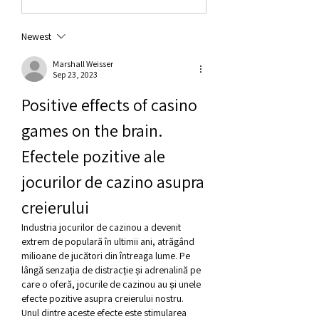
Newest
Marshall Weisser
Sep 23, 2023
Positive effects of casino 
games on the brain. 
Efectele pozitive ale 
jocurilor de cazino asupra 
creierului
Industria jocurilor de cazinou a devenit 
extrem de populară în ultimii ani, atrăgând 
milioane de jucători din întreaga lume. Pe 
lângă senzația de distracție și adrenalină pe 
care o oferă, jocurile de cazinou au și unele 
efecte pozitive asupra creierului nostru.
Unul dintre aceste efecte este stimularea 