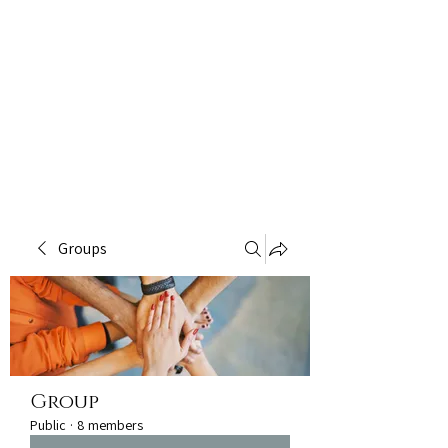
Groups
Group
Public
·
8 members