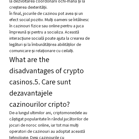
la dezvoltarea coordonării ochi-mână și la 
creșterea dexterității.
În final, jocurile de cazinou pot avea și un 
efect social pozitiv. Mulți oameni se întâlnesc 
în cazinouri fizice sau online pentru a juca 
împreună și pentru a socializa. Această 
interacțiune socială poate ajuta la crearea de 
legături și la îmbunătățirea abilităților de 
comunicare și relaționare cu ceilalți.
What are the 
disadvantages of crypto 
casinos.5. Care sunt 
dezavantajele 
cazinourilor cripto?
De-a lungul ultimilor ani, criptomonedele au 
câștigat popularitate în rândul jucătorilor de 
jocuri de noroc online, iar tot mai mulți 
operatori de cazinouri au adoptat această 
tehnologie. Deși cazinourile cu 