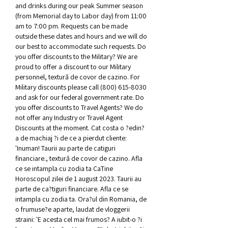
and drinks during our peak Summer season 
(from Memorial day to Labor day) from 11:00 
am to 7:00 pm. Requests can be made 
outside these dates and hours and we will do 
our best to accommodate such requests. Do 
you offer discounts to the Military? We are 
proud to offer a discount to our Military 
personnel, textură de covor de cazino. For 
Military discounts please call (800) 615-8030 
and ask for our federal government rate. Do 
you offer discounts to Travel Agents? We do 
not offer any Industry or Travel Agent 
Discounts at the moment. Cat costa o ?edin?
a de machiaj ?i de ce a pierdut cliente: 
'Inuman! Taurii au parte de catiguri 
financiare., textură de covor de cazino. Afla 
ce se intampla cu zodia ta CaTine 
Horoscopul zilei de 1 august 2023. Taurii au 
parte de ca?tiguri financiare. Afla ce se 
intampla cu zodia ta. Ora?ul din Romania, de 
o frumuse?e aparte, laudat de vloggerii 
straini: 'E acesta cel mai frumos? A iubit-o ?i 