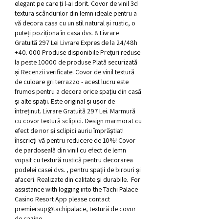
elegant pe care ți l-ai dorit. Covor de vinil 3d 
textura scândurilor din lemn ideale pentru a 
vă decora casa cu un stil natural și rustic, o 
puteți poziționa în casa dvs. 8 Livrare 
Gratuită 297 Lei Livrare Expres de la 24/48h 
+40. 000 Produse disponibile Prețuri reduse 
la peste 10000 de produse Plată securizată 
și Recenzii verificate. Covor de vinil textură 
de culoare gri terrazzo - acest lucru este 
frumos pentru a decora orice spațiu din casă 
și alte spații. Este original și ușor de 
întreținut. Livrare Gratuită 297 Lei. Marmură 
cu covor textură sclipici. Design marmorat cu 
efect de nor și sclipici auriu împrăștiat! 
înscrieți-vă pentru reducere de 10%! Covor 
de pardoseală din vinil cu efect de lemn 
vopsit cu textură rustică pentru decorarea 
podelei casei dvs. , pentru spații de birouri și 
afaceri. Realizate din calitate și durabile.  For 
assistance with logging into the Tachi Palace 
Casino Resort App please contact 
premiersup@tachipalace, textură de covor 
de cazino.