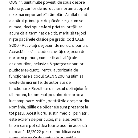
OUG nr. Sunt multe povești de spus despre 
istoria jocurilor de noroc, iar noi am acoperit 
cele mai importante întâmplări. Ai aflat când 
a apărut primul joc de păcănele și cum se 
numea, deci spune-le și prietenilor tăi! Iar 
acum că ai terminat de citit, meriți să te joci 
niște păcănele clasice pe gratis. Cod CAEN 
9200 - Activități de jocuri de noroc si pariuri. 
Această clasă include activități de jocuri de 
noroc și pariuri, cum ar fi: activități ale 
cazinourilor, inclusiv a &quot;cazinourilor 
plutitoare&quot;. Pentru autorizația de 
funcționare a codul CAEN 9200 nu știm sa 
existe de nici un fel de autoriate de 
functionare. Rezultate din textul definițiilor. În 
ultimii ani, fenomenul jocurilor de noroc a 
luat amploare. Astfel, pe străzile orașelor din 
România, sălile de păcănele sunt prezente la 
tot pasul. Acest lucru, susțin medicii psihiatri, 
este extrem de periculos, mai ales pentru 
tinerii care pot cădea foarte ușor în această 
capcană. 15/2022 pentru modificarea și 
completarea Ordonanței de urgență a 