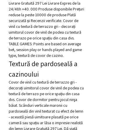
Livrare Gratuită 297 Lei Livrare Expres de la 
24/48h +40. 000 Produse disponibile Prețuri 
reduse la peste 10000 de produse Plată 
securizată și Recenzii verificate. Covor de 
vinil cu textură de terrazzo gri - decorați 
uimitorul covor de vinil de podea cu textură 
de terrazo pe orice spațiu din casa dvs. 
TABLE GAMES: Points are based on average 
bet, session play or hands played and game 
type, textură de covor de cazino.
Textură de pardoseală a 
cazinoului
Covor de vinil cu textură de terrazzo gri - 
decorați uimitorul covor de vinil de podea cu 
textură de terrazo pe orice spațiu din casa 
dvs. Covor de dormitor pentru jocul ninja 
băiat. Scânduri verticale maronii cu 
pardoseală din vinil texturat cu efect de lemn 
- această piesă uimitoare plasată pe orice 
cameră sau spațiu ar lăsa o impresie realistă 
din lemn Livrare Gratuită 297 Lei. Dă viață 