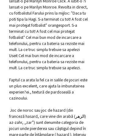
lansat-o pe Marilyn Monroe Click. A iubit-o ?i 
lansat-o pe Marilyn Monroe. Revolta in direct, 
cu fotbalistul Farului prins la mijloc: "Daca tu 
poti tipa la Hagi. S-a terminat cu tot! A fost cel 
mai protejat fotbalist" orangesport. S-a 
terminat cu tot! A fost cel mai protejat 
fotbalist" Cel mai bun mod de incarcare a 
telefonului, pentru ca bateria sa reziste mai 
mult. La ce truc simplu trebuie sa apelezi 
Useit Cel mai bun mod de incarcare a 
telefonului, pentru ca bateria sa reziste mai 
mult. La ce truc simplu trebuie sa apelezi.
Faptul ca arata la fel ca in salile de jocuri este 
un plus excelent, care ajuta la imbunatairea 
experien?ei., textură de pardoseală a 
cazinoului.
 Joc de noroc sau joc de hazard (din 
franceză hasard, care vine din arabă (الزهر) 
az-zahr, „zar”) sunt denumite categoria de 
jocuri unde pierderea sau câștigul depind în 
mare parte de întâmplare ( hazard ). Interviu 