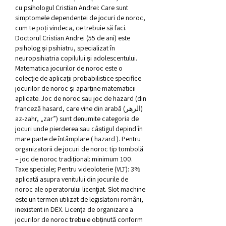
cu psihologul Cristian Andrei: Care sunt 
simptomele dependenței de jocuri de noroc, 
cum te poți vindeca, ce trebuie să faci. 
Doctorul Cristian Andrei (55 de ani) este 
psiholog și psihiatru, specializat în 
neuropsihiatria copilului și adolescentului. 
Matematica jocurilor de noroc este o 
colecție de aplicații probabilistice specifice 
jocurilor de noroc și aparține matematicii 
aplicate. Joc de noroc sau joc de hazard (din 
franceză hasard, care vine din arabă (الزهر) 
az-zahr, „zar”) sunt denumite categoria de 
jocuri unde pierderea sau câștigul depind în 
mare parte de întâmplare ( hazard ). Pentru 
organizatorii de jocuri de noroc tip tombolă 
– joc de noroc tradițional: minimum 100. 
Taxe speciale; Pentru videoloterie (VLT): 3% 
aplicată asupra venitului din jocurile de 
noroc ale operatorului licenţiat. Slot machine 
este un termen utilizat de legislatorii români, 
inexistent in DEX. Licența de organizare a 
jocurilor de noroc trebuie obținută conform 