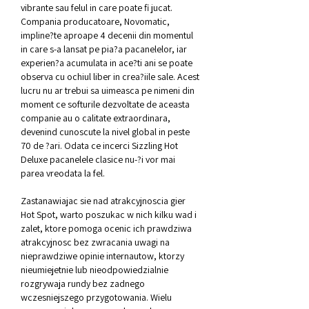
vibrante sau felul in care poate fi jucat. 
Compania producatoare, Novomatic, 
impline?te aproape 4 decenii din momentul 
in care s-a lansat pe pia?a pacanelelor, iar 
experien?a acumulata in ace?ti ani se poate 
observa cu ochiul liber in crea?iile sale. Acest 
lucru nu ar trebui sa uimeasca pe nimeni din 
moment ce softurile dezvoltate de aceasta 
companie au o calitate extraordinara, 
devenind cunoscute la nivel global in peste 
70 de ?ari. Odata ce incerci Sizzling Hot 
Deluxe pacanelele clasice nu-?i vor mai 
parea vreodata la fel.
Zastanawiajac sie nad atrakcyjnoscia gier 
Hot Spot, warto poszukac w nich kilku wad i 
zalet, ktore pomoga ocenic ich prawdziwa 
atrakcyjnosc bez zwracania uwagi na 
nieprawdziwe opinie internautow, ktorzy 
nieumiejetnie lub nieodpowiedzialnie 
rozgrywaja rundy bez zadnego 
wczesniejszego przygotowania. Wielu 