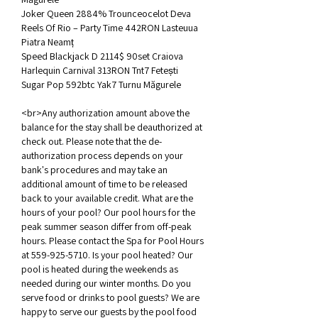
Joker Queen 2884% Trounceocelot Deva 
Reels Of Rio – Party Time 442RON Lasteuua 
Piatra Neamț 
Speed Blackjack D 2114$ 90set Craiova 
Harlequin Carnival 313RON Tnt7 Fetești 
Sugar Pop 592btc Yak7 Turnu Măgurele 
<br>Any authorization amount above the 
balance for the stay shall be deauthorized at 
check out. Please note that the de-
authorization process depends on your 
bank's procedures and may take an 
additional amount of time to be released 
back to your available credit. What are the 
hours of your pool? Our pool hours for the 
peak summer season differ from off-peak 
hours. Please contact the Spa for Pool Hours 
at 559-925-5710. Is your pool heated? Our 
pool is heated during the weekends as 
needed during our winter months. Do you 
serve food or drinks to pool guests? We are 
happy to serve our guests by the pool food 