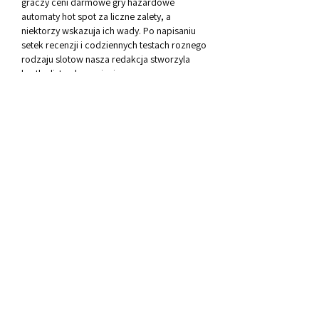
graczy ceni darmowe gry hazardowe 
automaty hot spot za liczne zalety, a 
niektorzy wskazuja ich wady. Po napisaniu 
setek recenzji i codziennych testach roznego 
rodzaju slotow nasza redakcja stworzyla 
krotka liste plusow i minusow gry na 
wspolczesnych automatach Hot Spot: Plusy: 
znane ikony i symbole hazardowe, wiele 
atrakcyjnych bonusow, gry proste w 
obsludze, wiele trybow dodatkowych 
usprawniajacych rozgrywke, nieograniczona 
lista roznych tematow i producentow gier 
Hot Spot. Minusy: podobna mechanika w 
kazdym tytule hazardowym, powtarzajace 
sie promocje. Bardzo wazne jest to, ze 
dostepne na naszej stronie maszyny do gry 
hot spot za darmo wywodza sie 
bezposrednio z absolutnej klasyki gatunku. 
To wlasnie tego typu gry w latach 80, textură 
de covor de joc de noroc. Oczywiscie z 
poczatku takie maszyny do gry hot spot byly 
niezwykle proste. Skladaly sie jedynie z 3 
bebnow, jak i 1 czy 3 linii wyplat. W ten oto 