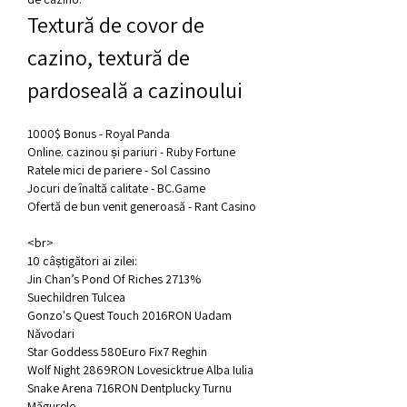
Textură de covor de 
cazino, textură de 
pardoseală a cazinoului
1000$ Bonus - Royal Panda
Online. cazinou și pariuri - Ruby Fortune
Ratele mici de pariere - Sol Cassino
Jocuri de înaltă calitate - BC.Game
Ofertă de bun venit generoasă - Rant Casino
<br>
10 câștigători ai zilei:
Jin Chan’s Pond Of Riches 2713% 
Suechildren Tulcea 
Gonzo's Quest Touch 2016RON Uadam 
Năvodari 
Star Goddess 580Euro Fix7 Reghin 
Wolf Night 2869RON Lovesicktrue Alba Iulia 
Snake Arena 716RON Dentplucky Turnu 
Măgurele 