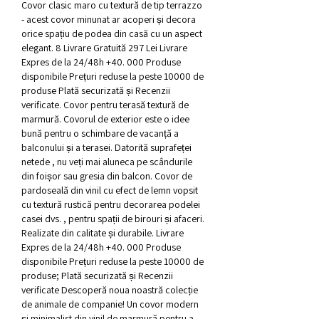
Covor clasic maro cu textură de tip terrazzo 
- acest covor minunat ar acoperi și decora 
orice spațiu de podea din casă cu un aspect 
elegant. 8 Livrare Gratuită 297 Lei Livrare 
Expres de la 24/48h +40. 000 Produse 
disponibile Prețuri reduse la peste 10000 de 
produse Plată securizată și Recenzii 
verificate. Covor pentru terasă textură de 
marmură. Covorul de exterior este o idee 
bună pentru o schimbare de vacanță a 
balconului și a terasei. Datorită suprafeței 
netede , nu veți mai aluneca pe scândurile 
din foișor sau gresia din balcon. Covor de 
pardoseală din vinil cu efect de lemn vopsit 
cu textură rustică pentru decorarea podelei 
casei dvs. , pentru spații de birouri și afaceri. 
Realizate din calitate și durabile. Livrare 
Expres de la 24/48h +40. 000 Produse 
disponibile Prețuri reduse la peste 10000 de 
produse; Plată securizată și Recenzii 
verificate Descoperă noua noastră colecție 
de animale de companie! Un covor modern 
și minimalist din vinil de marmură pentru a 