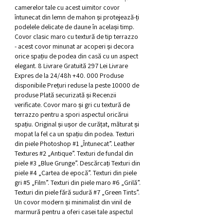
camerelor tale cu acest uimitor covor 
întunecat din lemn de mahon și protejează-ți 
podelele delicate de daune în același timp. 
Covor clasic maro cu textură de tip terrazzo 
- acest covor minunat ar acoperi și decora 
orice spațiu de podea din casă cu un aspect 
elegant. 8 Livrare Gratuită 297 Lei Livrare 
Expres de la 24/48h +40. 000 Produse 
disponibile Prețuri reduse la peste 10000 de 
produse Plată securizată și Recenzii 
verificate. Covor maro și gri cu textură de 
terrazzo pentru a spori aspectul oricărui 
spațiu. Original și ușor de curățat, măturat și 
mopat la fel ca un spațiu din podea. Texturi 
din piele Photoshop #1 „Întunecat”. Leather 
Textures #2 „Antique”. Texturi de fundal din 
piele #3 „Blue Grunge”. Descărcați Texturi din 
piele #4 „Cartea de epocă”. Texturi din piele 
gri #5 „Film”. Texturi din piele maro #6 „Grilă”. 
Texturi din piele fără sudură #7 „Green Tints”. 
Un covor modern și minimalist din vinil de 
marmură pentru a oferi casei tale aspectul 