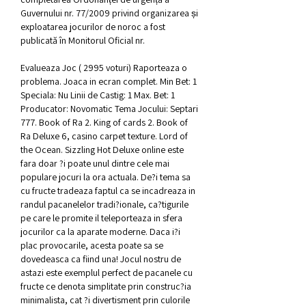
Guvernului nr. 77/2009 privind organizarea și 
exploatarea jocurilor de noroc a fost 
publicată în Monitorul Oficial nr. 
Evalueaza Joc ( 2995 voturi) Raporteaza o 
problema. Joaca in ecran complet. Min Bet: 1 
Speciala: Nu Linii de Castig: 1 Max. Bet: 1 
Producator: Novomatic Tema Jocului: Septari 
777. Book of Ra 2. King of cards 2. Book of 
Ra Deluxe 6, casino carpet texture. Lord of 
the Ocean. Sizzling Hot Deluxe online este 
fara doar ?i poate unul dintre cele mai 
populare jocuri la ora actuala. De?i tema sa 
cu fructe tradeaza faptul ca se incadreaza in 
randul pacanelelor tradi?ionale, ca?tigurile 
pe care le promite il teleporteaza in sfera 
jocurilor ca la aparate moderne. Daca i?i 
plac provocarile, acesta poate sa se 
dovedeasca ca fiind una! Jocul nostru de 
astazi este exemplul perfect de pacanele cu 
fructe ce denota simplitate prin construc?ia 
minimalista, cat ?i divertisment prin culorile 