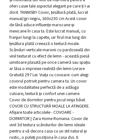
oferi casei tale aspectul elegant pe care ți l-ai 
dorit. TANNISBY Covor, țesătură plată, lucrat 
manual/gri negru, 160x230 cm Acest covor 
de lână aduce influențe marocane și 
mexicane în casa ta. Este lucrat manual, cu 
franjuri lungi la capete, iar firul mai lung din 
țesătura plată creează o textură moale. 
Scânduri verticale maronii cu pardoseală din 
vinil texturat cu efect de lemn - această piesă 
uimitoare plasată pe orice cameră sau spațiu 
ar lăsa o impresie realistă din lemn Livrare 
Gratuită 297 Lei. Viața cu covoare: cum alegi 
covorul potrivit pentru camera ta. Un covor 
este modalitatea perfectă de a adăuga 
culoare, textură și confort unei camere. 
Covor de dormitor pentru jocul ninja băiat. 
COVOR CU STRUCTURĂ MOALE LA ATINGERE. 
Afișare toate articolele - COVOARE - 
DORMITOR | Zara Home Romania. Covor de 
vinil 3d textura scândurilor din lemn ideale 
pentru a vă decora casa cu un stil natural și 
rustic, o puteți poziționa în casa dvs. 8 