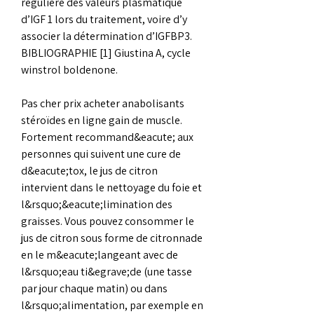
régulière des valeurs plasmatique 
d’IGF 1 lors du traitement, voire d’y 
associer la détermination d’IGFBP3. 
BIBLIOGRAPHIE [1] Giustina A, cycle 
winstrol boldenone.
Pas cher prix acheter anabolisants 
stéroïdes en ligne gain de muscle.
Fortement recommand&eacute; aux 
personnes qui suivent une cure de 
d&eacute;tox, le jus de citron 
intervient dans le nettoyage du foie et 
l&rsquo;&eacute;limination des 
graisses. Vous pouvez consommer le 
jus de citron sous forme de citronnade 
en le m&eacute;langeant avec de 
l&rsquo;eau ti&egrave;de (une tasse 
par jour chaque matin) ou dans 
l&rsquo;alimentation, par exemple en 