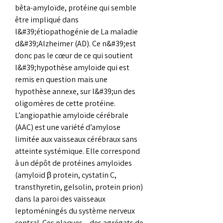
bêta-amyloïde, protéine qui semble 
être impliqué dans 
l&#39;étiopathogénie de La maladie 
d&#39;Alzheimer (AD). Ce n&#39;est 
donc pas le cœur de ce qui soutient 
l&#39;hypothèse amyloïde qui est 
remis en question mais une 
hypothèse annexe, sur l&#39;un des 
oligomères de cette protéine. 
L’angiopathie amyloïde cérébrale 
(AAC) est une variété d’amylose 
limitée aux vaisseaux cérébraux sans 
atteinte systémique. Elle correspond 
à un dépôt de protéines amyloïdes 
(amyloïd β protein, cystatin C, 
transthyretin, gelsolin, protein prion) 
dans la paroi des vaisseaux 
leptoméningés du système nerveux 
central. Ces plaques – des agrégats de 