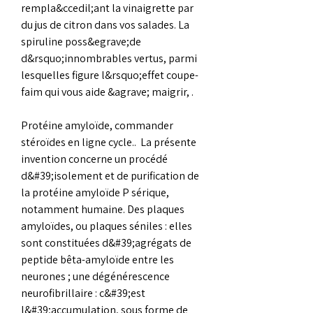
rempla&ccedil;ant la vinaigrette par 
du jus de citron dans vos salades. La 
spiruline poss&egrave;de 
d&rsquo;innombrables vertus, parmi 
lesquelles figure l&rsquo;effet coupe-
faim qui vous aide &agrave; maigrir, .
Protéine amyloïde, commander  
stéroïdes en ligne cycle..  La présente 
invention concerne un procédé 
d&#39;isolement et de purification de 
la protéine amyloïde P sérique, 
notamment humaine. Des plaques 
amyloïdes, ou plaques séniles : elles 
sont constituées d&#39;agrégats de 
peptide bêta-amyloïde entre les 
neurones ; une dégénérescence 
neurofibrillaire : c&#39;est 
l&#39;accumulation, sous forme de 