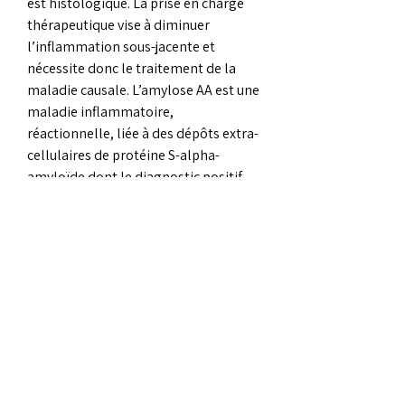
est histologique. La prise en charge 
thérapeutique vise à diminuer 
l’inflammation sous-jacente et 
nécessite donc le traitement de la 
maladie causale. L’amylose AA est une 
maladie inflammatoire, 
réactionnelle, liée à des dépôts extra-
cellulaires de protéine S-alpha-
amyloïde dont le diagnostic positif 
est histologique. La prise en charge 
thérapeutique vise à diminuer 
l’inflammation sous-jacente et 
nécessite donc le traitement de la 
maladie causale. Une affection 
appelée angiopathie amyloïde est 
souvent associée à un accident 
vasculaire cérébral. L’angiopathie 
amyloïde est l’accumulation de 
fragments de protéines dans les 