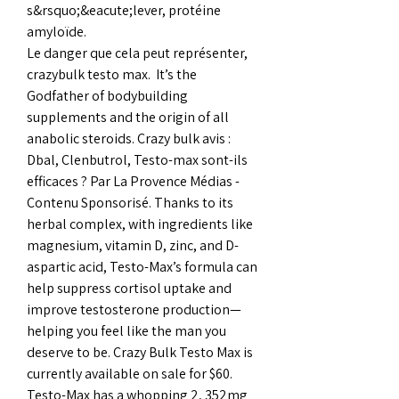
s&rsquo;&eacute;lever, protéine 
amyloïde.
Le danger que cela peut représenter, 
crazybulk testo max.  It’s the 
Godfather of bodybuilding 
supplements and the origin of all 
anabolic steroids. Crazy bulk avis : 
Dbal, Clenbutrol, Testo-max sont-ils 
efficaces ? Par La Provence Médias - 
Contenu Sponsorisé. Thanks to its 
herbal complex, with ingredients like 
magnesium, vitamin D, zinc, and D-
aspartic acid, Testo-Max’s formula can 
help suppress cortisol uptake and 
improve testosterone production— 
helping you feel like the man you 
deserve to be. Crazy Bulk Testo Max is 
currently available on sale for $60. 
Testo-Max has a whopping 2, 352mg 