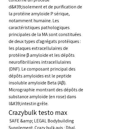
d&#39;isolement et de purification de 
la protéine amyloïde P sérique, 
notamment humaine. Les 
caractéristiques pathologiques 
principales de la MA sont constituées 
de deux types d’agrégats protéiques : 
les plaques extracellulaires de 
protéine β amyloïde et les dépôts 
neurofibrillaires intracellulaires 
(DNF). Le composant principal des 
dépôts amyloïdes est le peptide 
insoluble amyloïde Beta (Aβ). 
Micrographie montrant des dépôts de 
substance amyloïde (en rose) dans 
l&#39;intestin grêle. 
Crazybulk testo max
 SAFE &amp; LEGAL Bodybuilding 
Supplement. Crazy bulk avis : Dbal, 