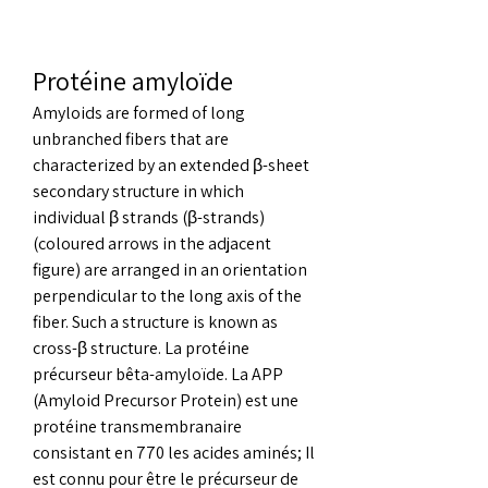
Protéine amyloïde
Amyloids are formed of long 
unbranched fibers that are 
characterized by an extended β-sheet 
secondary structure in which 
individual β strands (β-strands) 
(coloured arrows in the adjacent 
figure) are arranged in an orientation 
perpendicular to the long axis of the 
fiber. Such a structure is known as 
cross-β structure. La protéine 
précurseur bêta-amyloïde. La APP 
(Amyloid Precursor Protein) est une 
protéine transmembranaire 
consistant en 770 les acides aminés; Il 
est connu pour être le précurseur de 