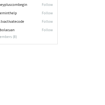
neypluscombegin
Follow
luscombegin
ceminthelp
Follow
nthelp
o.tvactivatecode
Follow
ctivatecode
abolacuan
Follow
acuan
Members (8)