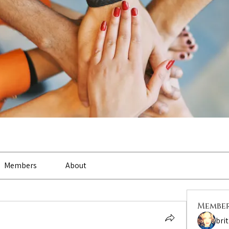
Members
About
Membe
bri