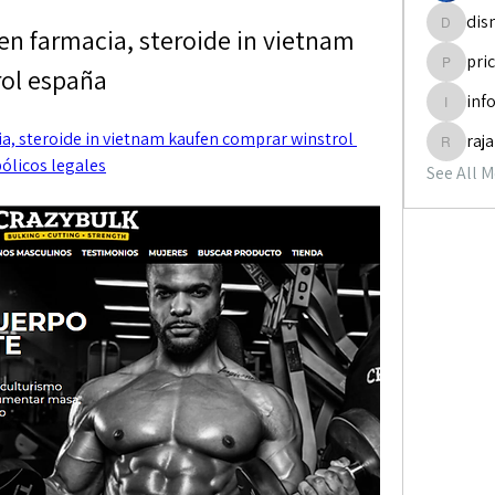
dis
n farmacia, steroide in vietnam 
disneyp
pri
rol españa
pricemi
inf
info.tva
, steroide in vietnam kaufen comprar winstrol 
raj
rajabol
ólicos legales
See All 