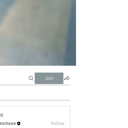
Join
rs
tnichoice
Follow