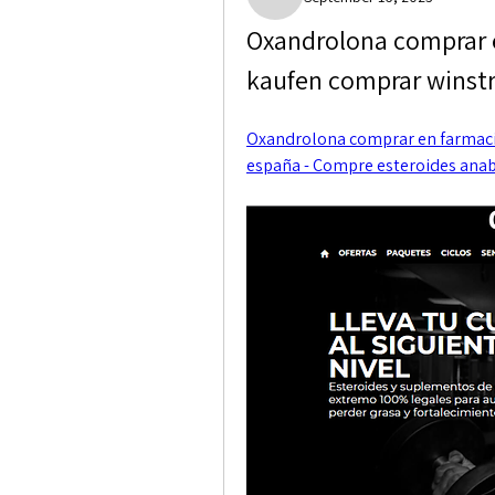
Paige Crocket
Oxandrolona comprar e
kaufen comprar winst
Oxandrolona comprar en farmacia
españa - Compre esteroides anab