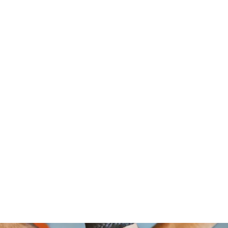
om Foundation, A Non Profit Organ
2526 NORTH BROAD STREET
PHILADELPHIA,PA 19132