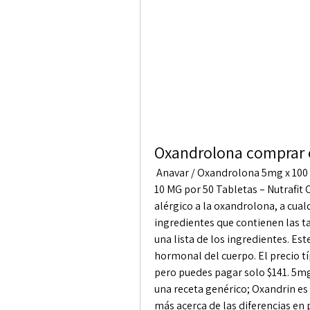
Oxandrolona comprar 
 Anavar / Oxandrolona 5mg x 100 Precio 55. 00 – Farmacia Deportiva. Oxandrolona 
10 MG por 50 Tabletas – Nutrafit 
alérgico a la oxandrolona, a cua
ingredientes que contienen las t
una lista de los ingredientes. Es
hormonal del cuerpo. El precio tí
pero puedes pagar solo $141. 5mg
una receta genérico; Oxandrin es
más acerca de las diferencias en