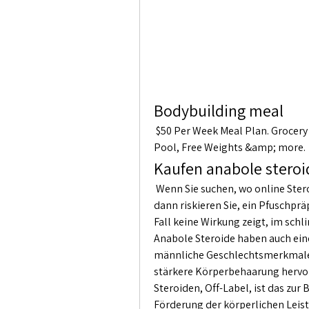
Bodybuilding meal
 $50 Per Week Meal Plan. Grocery List: 2lbs of uncooked long grain white rice - $1. 
Pool, Free Weights &amp; more. 
Kaufen anabole steroi
 Wenn Sie suchen, wo online Steroide kaufen, und sich nur am Preis orientieren, 
dann riskieren Sie, ein Pfuschprä
Fall keine Wirkung zeigt, im sch
Anabole Steroide haben auch ein
männliche Geschlechtsmerkmale w
stärkere Körperbehaarung hervor
Steroiden, Off-Label, ist das zur
Förderung der körperlichen Leis