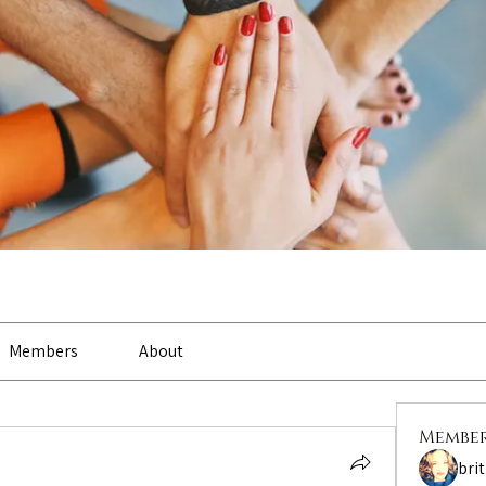
Members
About
Membe
bri