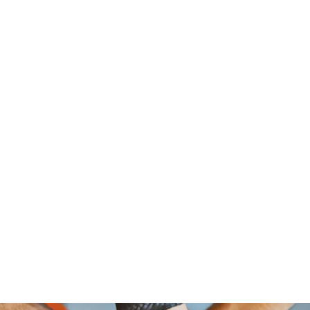
om Foundation, A Non Profit Organ
2526 NORTH BROAD STREET
PHILADELPHIA,PA 19132