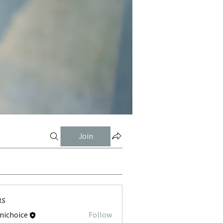
Join
rs
tnichoice
Follow