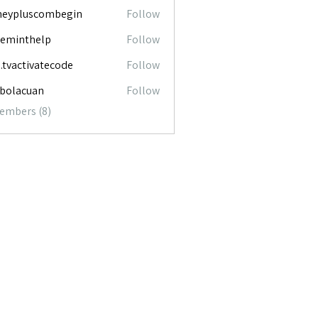
neypluscombegin
Follow
luscombegin
ceminthelp
Follow
nthelp
o.tvactivatecode
Follow
ctivatecode
abolacuan
Follow
acuan
Members (8)