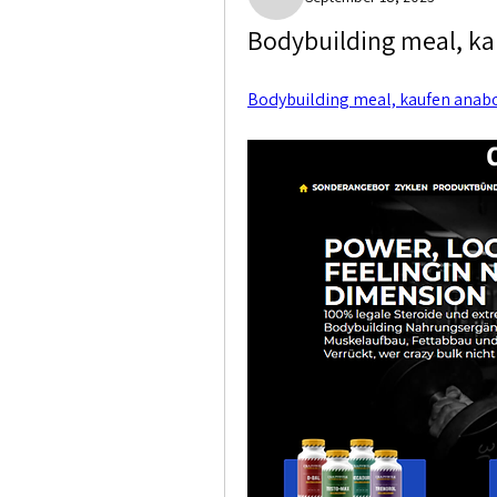
Paige Crocket
Bodybuilding meal, ka
Bodybuilding meal, kaufen anabol