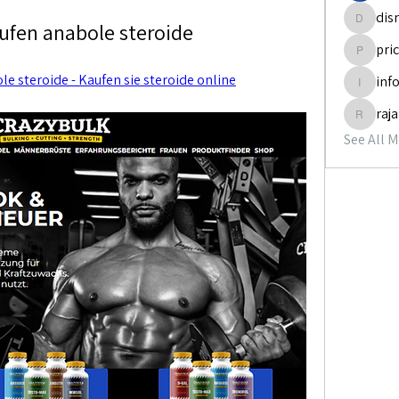
dis
ufen anabole steroide
disneyp
pri
pricemi
e steroide - Kaufen sie steroide online
inf
info.tva
raj
rajabol
See All 