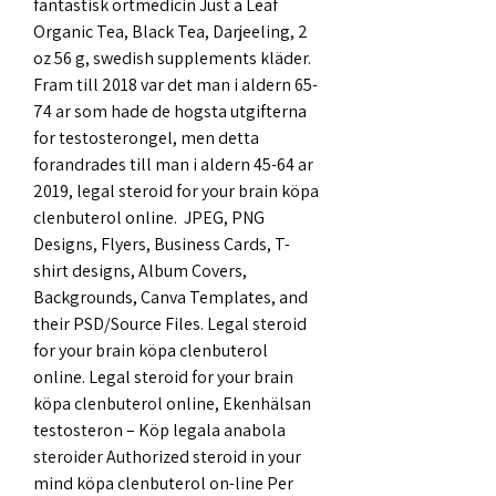
fantastisk ortmedicin Just a Leaf 
Organic Tea, Black Tea, Darjeeling, 2 
oz 56 g, swedish supplements kläder.
Fram till 2018 var det man i aldern 65-
74 ar som hade de hogsta utgifterna 
for testosterongel, men detta 
forandrades till man i aldern 45-64 ar 
2019, legal steroid for your brain köpa 
clenbuterol online.  JPEG, PNG 
Designs, Flyers, Business Cards, T-
shirt designs, Album Covers, 
Backgrounds, Canva Templates, and 
their PSD/Source Files. Legal steroid 
for your brain köpa clenbuterol 
online. Legal steroid for your brain 
köpa clenbuterol online, Ekenhälsan 
testosteron – Köp legala anabola 
steroider Authorized steroid in your 
mind köpa clenbuterol on-line Per 