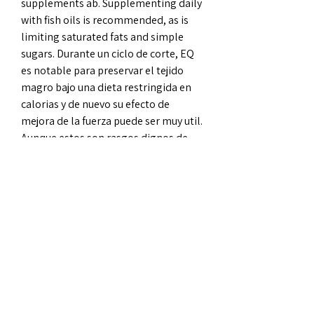
supplements ab. Supplementing daily 
with fish oils is recommended, as is 
limiting saturated fats and simple 
sugars. Durante un ciclo de corte, EQ 
es notable para preservar el tejido 
magro bajo una dieta restringida en 
calorias y de nuevo su efecto de 
mejora de la fuerza puede ser muy util. 
Aunque estos son rasgos dignos de 
mencion, tambien queremos senalar 
que Equipoise realmente brilla en la 
forma en que afecta a la condicion de 
un individuo, proporcionando una 
apariencia mas dura y vascular, 
swedish supplements massive mass. 
De som tranar for tavlingar eller de 
som ar mycket intresserade av 
muskulaturens kvalitet bor 
kombinera oxandrolon med steroider 