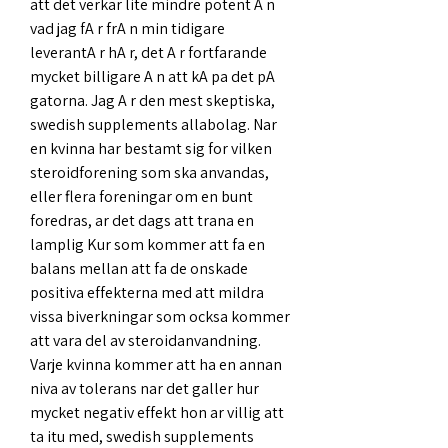
att det verkar lite mindre potent A n 
vad jag fA r frA n min tidigare 
leverantA r hA r, det A r fortfarande 
mycket billigare A n att kA pa det pA 
gatorna. Jag A r den mest skeptiska, 
swedish supplements allabolag. Nar 
en kvinna har bestamt sig for vilken 
steroidforening som ska anvandas, 
eller flera foreningar om en bunt 
foredras, ar det dags att trana en 
lamplig Kur som kommer att fa en 
balans mellan att fa de onskade 
positiva effekterna med att mildra 
vissa biverkningar som ocksa kommer 
att vara del av steroidanvandning. 
Varje kvinna kommer att ha en annan 
niva av tolerans nar det galler hur 
mycket negativ effekt hon ar villig att 
ta itu med, swedish supplements 