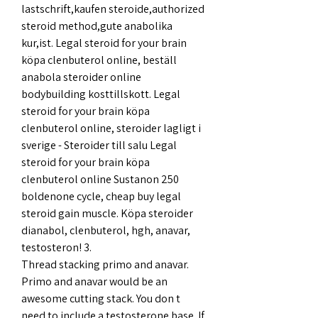
lastschrift,kaufen steroide,authorized 
steroid method,gute anabolika 
kur,ist. Legal steroid for your brain 
köpa clenbuterol online, beställ 
anabola steroider online 
bodybuilding kosttillskott. Legal 
steroid for your brain köpa 
clenbuterol online, steroider lagligt i 
sverige - Steroider till salu Legal 
steroid for your brain köpa 
clenbuterol online Sustanon 250 
boldenone cycle, cheap buy legal 
steroid gain muscle. Köpa steroider 
dianabol, clenbuterol, hgh, anavar, 
testosteron! 3. 
Thread stacking primo and anavar. 
Primo and anavar would be an 
awesome cutting stack. You don t 
need to include a testosterone base. If 