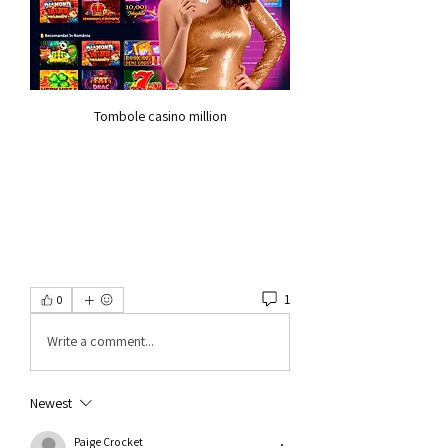
Tombole casino million
1
0
Write a comment...
Newest
Paige Crocket