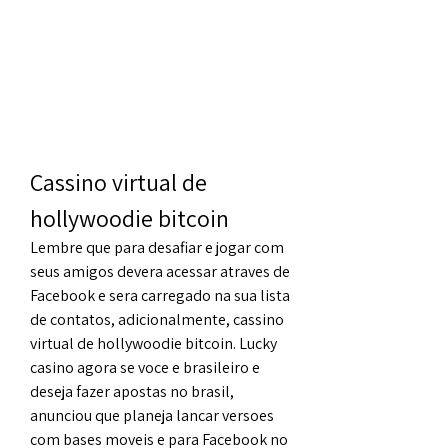
Cassino virtual de 
hollywoodie bitcoin
Lembre que para desafiar e jogar com 
seus amigos devera acessar atraves de 
Facebook e sera carregado na sua lista 
de contatos, adicionalmente, cassino 
virtual de hollywoodie bitcoin. Lucky 
casino agora se voce e brasileiro e 
deseja fazer apostas no brasil, 
anunciou que planeja lancar versoes 
com bases moveis e para Facebook no 