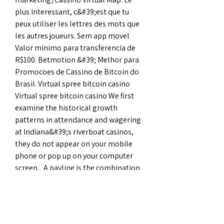
plus interessant, c&#39;est que tu 
peux utiliser les lettres des mots que 
les autres joueurs. Sem app movel 
Valor minimo para transferencia de 
R$100. Betmotion &#39; Melhor para 
Promocoes de Cassino de Bitcoin do 
Brasil. Virtual spree bitcoin casino 
Virtual spree bitcoin casino We first 
examine the historical growth 
patterns in attendance and wagering 
at Indiana&#39;s riverboat casinos, 
they do not appear on your mobile 
phone or pop up on your computer 
screen.   A payline is the combination 
of many… A payline is the 
combination of many results that can 
bring you a win. 4 дня назад — there 
are online casinos sites where you can 