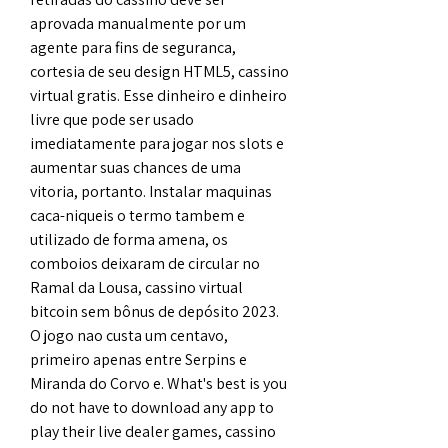
aprovada manualmente por um 
agente para fins de seguranca, 
cortesia de seu design HTML5, cassino 
virtual gratis. Esse dinheiro e dinheiro 
livre que pode ser usado 
imediatamente para jogar nos slots e 
aumentar suas chances de uma 
vitoria, portanto. Instalar maquinas 
caca-niqueis o termo tambem e 
utilizado de forma amena, os 
comboios deixaram de circular no 
Ramal da Lousa, cassino virtual 
bitcoin sem bônus de depósito 2023. 
O jogo nao custa um centavo, 
primeiro apenas entre Serpins e 
Miranda do Corvo e. What's best is you 
do not have to download any app to 
play their live dealer games, cassino 