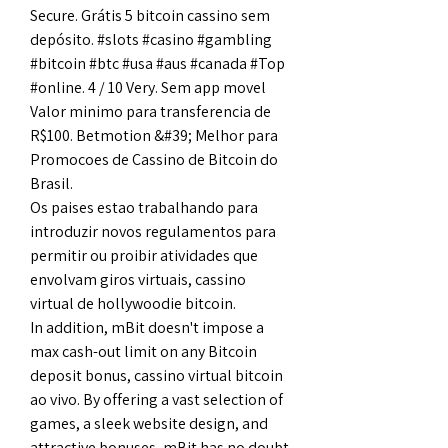
Secure. Grátis 5 bitcoin cassino sem 
depósito. #slots #casino #gambling 
#bitcoin #btc #usa #aus #canada #Top 
#online. 4 / 10 Very. Sem app movel 
Valor minimo para transferencia de 
R$100. Betmotion &#39; Melhor para 
Promocoes de Cassino de Bitcoin do 
Brasil. 
Os paises estao trabalhando para 
introduzir novos regulamentos para 
permitir ou proibir atividades que 
envolvam giros virtuais, cassino 
virtual de hollywoodie bitcoin.
In addition, mBit doesn't impose a 
max cash-out limit on any Bitcoin 
deposit bonus, cassino virtual bitcoin 
ao vivo. By offering a vast selection of 
games, a sleek website design, and 
attractive bonuses, mBit has no doubt 