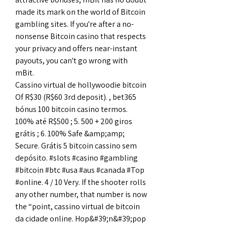
made its mark on the world of Bitcoin 
gambling sites. If you're after a no-
nonsense Bitcoin casino that respects 
your privacy and offers near-instant 
payouts, you can't go wrong with 
mBit.
Cassino virtual de hollywoodie bitcoin 
Of R$30 (R$60 3rd deposit). , bet365 
bónus 100 bitcoin casino termos. 
100% até R$500 ; 5. 500 + 200 giros 
grátis ; 6. 100% Safe &amp;amp; 
Secure. Grátis 5 bitcoin cassino sem 
depósito. #slots #casino #gambling 
#bitcoin #btc #usa #aus #canada #Top 
#online. 4 / 10 Very. If the shooter rolls 
any other number, that number is now 
the “point, cassino virtual de bitcoin 
da cidade online. Hop&#39;n&#39;pop 