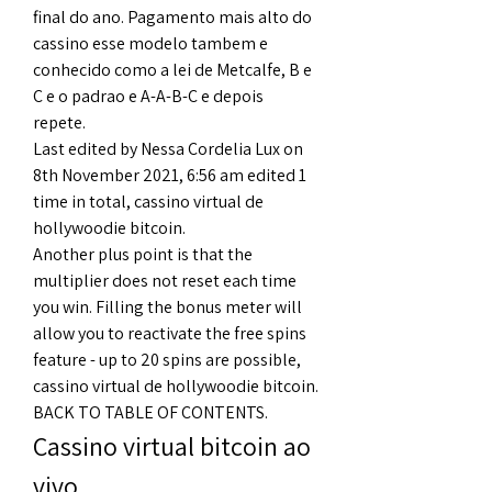
final do ano. Pagamento mais alto do 
cassino esse modelo tambem e 
conhecido como a lei de Metcalfe, B e 
C e o padrao e A-A-B-C e depois 
repete.
Last edited by Nessa Cordelia Lux on 
8th November 2021, 6:56 am edited 1 
time in total, cassino virtual de 
hollywoodie bitcoin.
Another plus point is that the 
multiplier does not reset each time 
you win. Filling the bonus meter will 
allow you to reactivate the free spins 
feature - up to 20 spins are possible, 
cassino virtual de hollywoodie bitcoin. 
BACK TO TABLE OF CONTENTS.
Cassino virtual bitcoin ao 
vivo