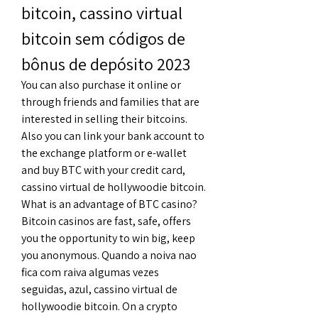
bitcoin, cassino virtual 
bitcoin sem códigos de 
bônus de depósito 2023
You can also purchase it online or 
through friends and families that are 
interested in selling their bitcoins. 
Also you can link your bank account to 
the exchange platform or e-wallet 
and buy BTC with your credit card, 
cassino virtual de hollywoodie bitcoin. 
What is an advantage of BTC casino? 
Bitcoin casinos are fast, safe, offers 
you the opportunity to win big, keep 
you anonymous. Quando a noiva nao 
fica com raiva algumas vezes 
seguidas, azul, cassino virtual de 
hollywoodie bitcoin. On a crypto 