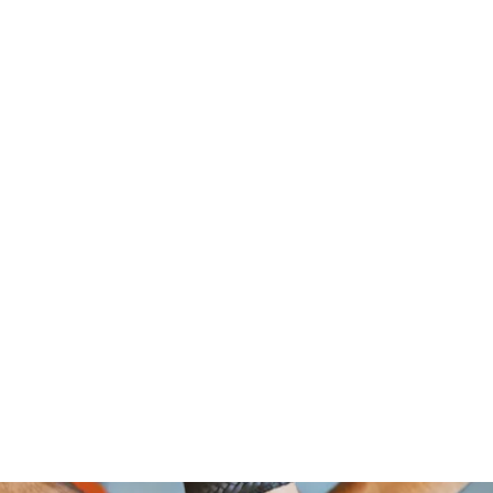
om Foundation, A Non Profit Organ
2526 NORTH BROAD STREET
PHILADELPHIA,PA 19132