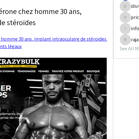
dis
érone chez homme 30 ans, 
disneyp
pri
de stéroïdes
pricemi
inf
info.tva
homme 30 ans, implant intraoculaire de stéroïdes 
raj
rajabol
ants légaux
See All 