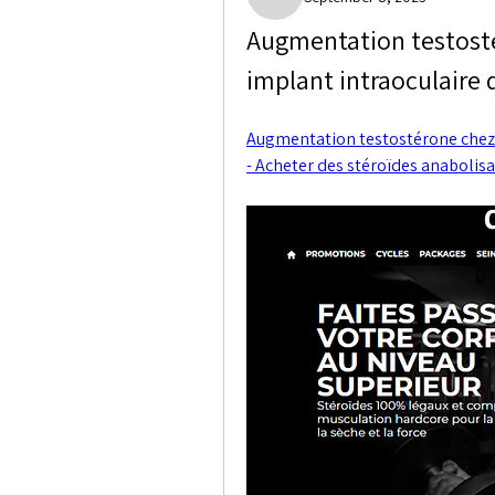
Paige Crocket
Augmentation testost
implant intraoculaire 
Augmentation testostérone chez 
- Acheter des stéroïdes anabolis