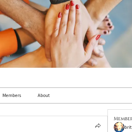
Members
About
Membe
bri