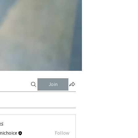
Join
rs
tnichoice
Follow