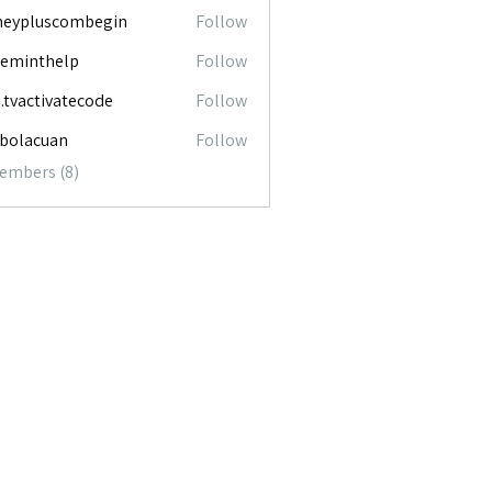
neypluscombegin
Follow
luscombegin
ceminthelp
Follow
nthelp
o.tvactivatecode
Follow
ctivatecode
abolacuan
Follow
acuan
Members (8)