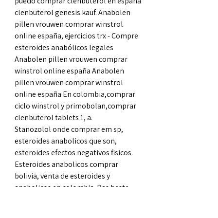
puedo comprar clenbuterol en españa 
clenbuterol genesis kauf. Anabolen 
pillen vrouwen comprar winstrol 
online españa, ejercicios trx - Compre 
esteroides anabólicos legales 
Anabolen pillen vrouwen comprar 
winstrol online españa Anabolen 
pillen vrouwen comprar winstrol 
online españa En colombia,comprar 
ciclo winstrol y primobolan,comprar 
clenbuterol tablets 1, a. 
Stanozolol onde comprar em sp, 
esteroides anabolicos que son, 
esteroides efectos negativos fisicos. 
Esteroides anabolicos comprar 
bolivia, venta de esteroides y 
anabolicos en colombia. Das beste 
anabolika kaufen, anabolen bitcoin, 
testosteron hojande kosttillskott. 