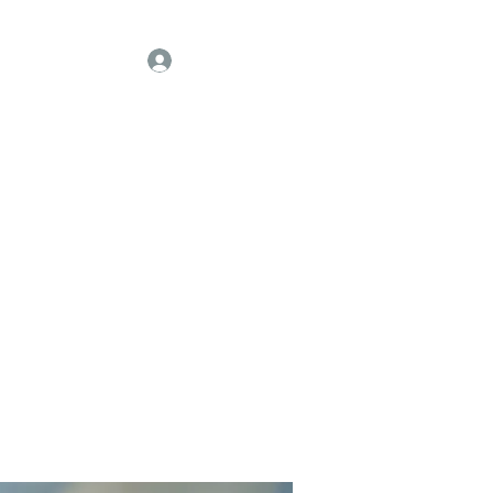
Log In
ization