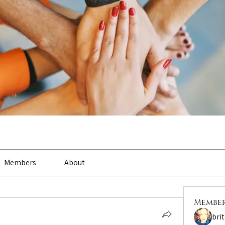
Members
About
Membe
bri