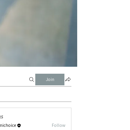
Join
rs
tnichoice
Follow