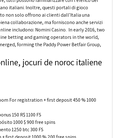
e, tutti possono familiarizzare con l’elenco dei 
no italiani. Inoltre, questi portali di gioco 
 non solo offrono ai clienti dall’Italia una 
iena collaborazione, ma forniscono anche servizi 
online includono: Nomini Casino.  In early 2016, two 
line betting and gaming operators in the world, 
merged, forming the Paddy Power Betfair Group, 
nline, jocuri de noroc italiene 
m For registration + first deposit 450 % 1000 
onus 150 R$ 1100 FS
sito 1000 $ 900 free spins
ento 1250 btc 300 FS
 + first deposit 1000 % 200 free spins