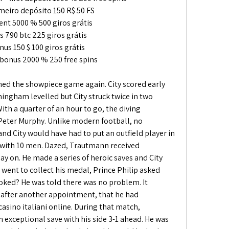
imeiro depósito 150 R$ 50 FS
nt 5000 % 500 giros grátis
s 790 btc 225 giros grátis
us 150 $ 100 giros grátis
bonus 2000 % 250 free spins
hed the showpiece game again. City scored early 
ngham levelled but City struck twice in two 
th a quarter of an hour to go, the diving 
eter Murphy. Unlike modern football, no 
nd City would have had to put an outfield player in 
 with 10 men. Dazed, Trautmann received 
y on. He made a series of heroic saves and City 
ent to collect his medal, Prince Philip asked 
oked? He was told there was no problem. It 
 after another appointment, that he had 
casino italiani online. During that match, 
xceptional save with his side 3-1 ahead. He was 