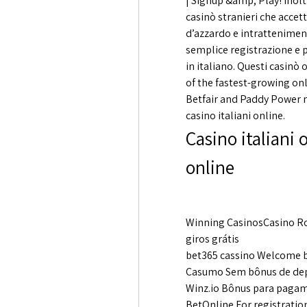
| Signup &amp; Play! Inoltr
casinò stranieri che accetta
d’azzardo e intrattenimento
semplice registrazione e p
in italiano. Questi casinò 
of the fastest-growing on
Betfair and Paddy Power 
casino italiani online.
Casino italiani o
online
Winning CasinosCasino Roo
giros grátis
bet365 cassino Welcome b
Casumo Sem bônus de depó
Winz.io Bônus para pagam
BetOnline For registration