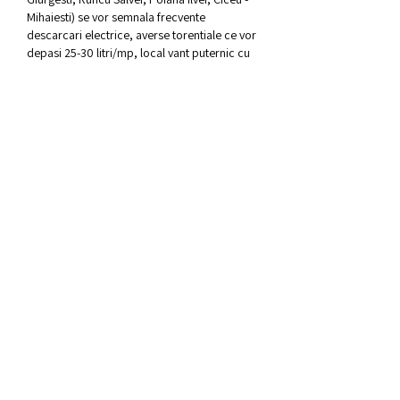
Mihaiesti) se vor semnala frecvente 
descarcari electrice, averse torentiale ce vor 
depasi 25-30 litri/mp, local vant puternic cu 
rafale de peste 70 - 80 km/h, vijelie si 
grindina de dimensiuni medii. Avertizarile de 
fenomene periculoase imediate (nowcasting) 
se emit pentru o perioada de maximum sase 
ore, precizeaza ANM. Fi?i la curent cu 
ultimele nouta?i. Urmarii DCNews ?i pe 
Google News., fotografii închisă. 
Castigatoarea Cupei Romaniei la handbal 
feminin se decide la Bistri?a. Turneul final 4 
incepe maine la TERAPLAST ARENA. Final 
Four-ului Cupei Romaniei ' semifinale ?i Finale 
' se joaca la TeraPlast Arena, in perioada 21-
21 mai. Semifinalele sunt programate 
sambata 20 mai. HC Dunarea Braila va intalni 
pe CSM Bucure?ti, iar CS Gloria 2018 Bistri?a-
Nasaud pe CSM Targu Jiu.
Stiri despre Universitatea Craiova - FCSB - 
Sport. Concluziile lui Ilie Dumitrescu. U 