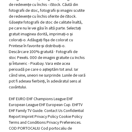
de redevențe cu închis - iStock. Căută din 
fotografii de stoc, fotografii și imagini scutite 
de redevențe cu închis oferite de iStock. 
Găsește fotografii de stoc de calitate înaltă, 
pe care nu le vei găsi în altă parte. Selectați 
gratuit imaginea dorită, imprimați-o și 
colorați-o. Adăugați fișa de colorat cu 
Printese în favorite și distribuiți-o. 
Descărcare 100% gratuită · Fotografii de 
stoc Pexels. 000 de imagini gratuite cu Inchis 
și Întuneric - Pixabay. Vara este acea 
perioadă pe care o așteptăm tot anul. Iar 
când vine, uneori ne surprinde. Lunile de vară 
pot fi adesea fierbinți, în adevăratul sens al 
cuvântului. 
EHF EURO EHF Champions League EHF 
European League EHF European Cup. EHFTV 
EHF Family TV Guide. Contact Us Confidential 
Report Imprint Privacy Policy Cookie Policy 
Terms and Conditions Privacy Preferences. 
COD PORTOCALIU Cod portocaliu de 