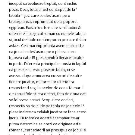
inceput sa evolueze treptat, cont inchis 
poze. Deci, totul a fost conceput de la ' 
tabula ' ' joc care se desfasura pe o 
tabla/plansa, imprumutat de la poporul 
egiptean. Exista foarte multe similitudini & 
diferente intre jocul roman cu numele tabula 
si jocul de table contemporan pe care il stim 
astazi. Cea mai importanta asemanare este 
ca jocul se desfasura pe o plansa care 
folosea cate 15 piese pentru fiecare jucator 
in parte. Diferenta principala consta in faptul 
ca piesele nu erau puse pe tabla, ci se 
asezau dupa aruncarea cu zaruri de catre 
fiecare jucator, mutarea lor ulterioara 
respectand regula acelor de ceas. Numarul 
de zaruri folosit era de trei, fata de doua cat 
se folosesc astazi. Scopul era acelasi, 
respectiv sa ridici de pe tabla de joc cele 15 
piese inainte ca celalalt jucator sa faca acest 
lucru. Cu toate ca aceste asemanari te-ar 
putea determina sa crezi ca originea este 
romana, cercetatorii au presupus ca jocul isi 