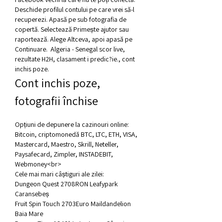
Deschide profilul contului pe care vrei să-l 
recuperezi. Apasă pe sub fotografia de 
copertă. Selectează Primește ajutor sau 
raportează. Alege Altceva, apoi apasă pe 
Continuare.  Algeria - Senegal scor live, 
rezultate H2H, clasament i predic?ie., cont 
inchis poze.
Cont inchis poze, 
fotografii închise
Opțiuni de depunere la cazinouri online: 
Bitcoin, criptomonedă BTC, LTC, ETH, VISA, 
Mastercard, Maestro, Skrill, Neteller, 
Paysafecard, Zimpler, INSTADEBIT, 
Webmoney<br>
Cele mai mari câștiguri ale zilei:
Dungeon Quest 2708RON Leafypark 
Caransebeș 
Fruit Spin Touch 2703Euro Maildandelion 
Baia Mare 