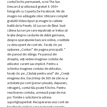
contul închis permanent, scrie The Sun. 
Descarcă și utilizează gratuit 4. 000+ 
fotografii cu Coperta De Facebook. Mii de 
imagini noi adăugate zilnic Utilizare complet 
gratuită Videoclipuri și imagini la calitate 
înaltă de la Pexels. 10 Lucruri de Știut. Sunt 
câteva lucruri pe care expatriații ar trebui să 
le știe despre cardurile de debit germane, 
despre operațiunile bancare online, creditele 
cu descoperit de cont etc. Faceți clic pe 
opțiunea „Conturi” din pagina principală. ” 
din panoul din stânga. Pe panoul din 
dreapta, veți vedea imaginea contului de 
utilizator curent sau implicit. Pentru a 
schimba imaginea contului de utilizator, 
faceți clic pe „Căutați pentru unul” din „Creați 
imaginea dvs. Dacă timp de 365 de zile nu ai 
activitate pe cont (pariuri plasate, depuneri, 
retrageri), contul tău poate fi închis. Pentru 
reactivarea contului, urmează pașii de mai 
jos: Trimite o solicitare la adresa 
suport@superbet. Recuperarea unui cont de 
Facebook vechi la care nu te poți conecta. 