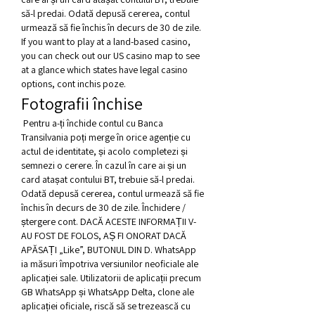
să-l predai. Odată depusă cererea, contul 
urmează să fie închis în decurs de 30 de zile. 
If you want to play at a land-based casino, 
you can check out our US casino map to see 
at a glance which states have legal casino 
options, cont inchis poze.
Fotografii închise
 Pentru a-ți închide contul cu Banca 
Transilvania poți merge în orice agenție cu 
actul de identitate, și acolo completezi și 
semnezi o cerere. În cazul în care ai și un 
card atașat contului BT, trebuie să-l predai. 
Odată depusă cererea, contul urmează să fie 
închis în decurs de 30 de zile. Închidere / 
ștergere cont. DACĂ ACESTE INFORMAȚII V-
AU FOST DE FOLOS, AȘ FI ONORAT DACĂ 
APĂSAȚI „Like”, BUTONUL DIN D. WhatsApp 
ia măsuri împotriva versiunilor neoficiale ale 
aplicației sale. Utilizatorii de aplicații precum 
GB WhatsApp și WhatsApp Delta, clone ale 
aplicației oficiale, riscă să se trezească cu 