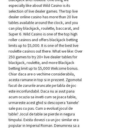
especially like about Wild Casino is its 
selection of live dealer games. The top live 
dealer online casino has more than 20 live 
tables available around the clock, and you 
can play blackjack, roulette, baccarat, and 
Super 6. Wild Casino is one of the top high 
roller casinos and offers blackjack betting 
limits up to $5,000. It is one of the best live 
roulette casinos out there. What we like: Over 
250 games to try 20+ live dealer tables for 
blackjack, roulette, and more Blackjack 
betting limit up to $5,000 Welcome bonus. 
Chiar daca are o vechime considerabila, 
acesta ramane in top si in prezent. Zgomotul 
facut de zarurile aruncate pe tabla de joc 
este inconfundabil. Daca nu ai avut pana 
acum ocazia sa inveti cum se joaca table, 
urmareste acest ghid si descopera 'tainele' 
sale pas cu pas. Cum a evoluat jocul de 
table? Jocul de table se pierde in negura 
timpului. Exista dovezi ca un joc similar era 
popular in Imperiul Roman. Denumirea sa a 