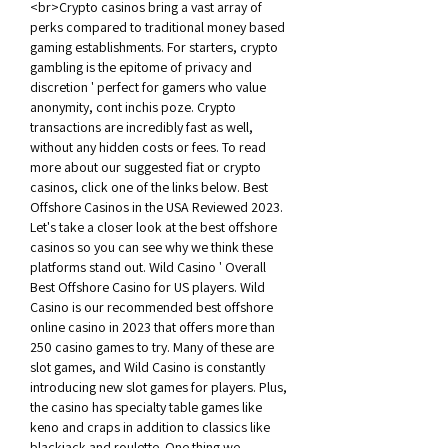
<br>Crypto casinos bring a vast array of 
perks compared to traditional money based 
gaming establishments. For starters, crypto 
gambling is the epitome of privacy and 
discretion ' perfect for gamers who value 
anonymity, cont inchis poze. Crypto 
transactions are incredibly fast as well, 
without any hidden costs or fees. To read 
more about our suggested fiat or crypto 
casinos, click one of the links below. Best 
Offshore Casinos in the USA Reviewed 2023. 
Let's take a closer look at the best offshore 
casinos so you can see why we think these 
platforms stand out. Wild Casino ' Overall 
Best Offshore Casino for US players. Wild 
Casino is our recommended best offshore 
online casino in 2023 that offers more than 
250 casino games to try. Many of these are 
slot games, and Wild Casino is constantly 
introducing new slot games for players. Plus, 
the casino has specialty table games like 
keno and craps in addition to classics like 
blackjack and roulette. One thing we 