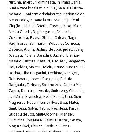
furtuna, miercuri dimineata, in Transilvania. 
Sunt vizate localitati din Cluj, Salaj si Bistrita-
Nasaud. Conform Administratiei Nationale de 
Meteorologie, pana la ora 8:00, in judetul 
Cluj (localitatile: Gherla, Caseiu, Iclod, Mica, 
Mintiu Gherlii, Dej, Unguras, Chiuiesti, 
Cuzdrioara, Fizesu Gherlii, Catcau, Taga, 
Vad, Borsa, Sanmartin, Bobalna, Cornesti, 
Dabaca, Alunis, Jichisu de Jos); judetul Salaj 
(Galgau, Poiana Blenchii); Judetul Bistrita-
Nasaud (Bistrita, Nasaud, Beclean, Sangeorz-
Bai, Feldru, Maieru, Telciu, Prundu Bargaului, 
Rodna, Tiha Bargaului, Lechinta, Nimigea, 
Rebrisoara, Josenii Bargaului, Bistrita 
Bargaului, Tarlisua, Spermezeu, Caianu Mic, 
Zagra, Dumitra, Livezile, Sintereag, Chiochis, 
Ilva Mica, Branistea, Petru Rares, Uriu, Sieu-
Magherus. Nuseni, Lunca Ilvei, Sieu, Matei, 
Sant, Lesu, Salva, Rebra, Negrilesti, Parva, 
Budacu de Jos, Sieu-Odorhei, Mariselu, 
Dumitrita, Ilva Mare, Galatii Bistritei, Cetate, 
Magura Ilvei, Chiuza, Cosbuc, Ciceu-
Giurgesti, Runcu Salvei, Poiana Ilvei, Ciceu - 