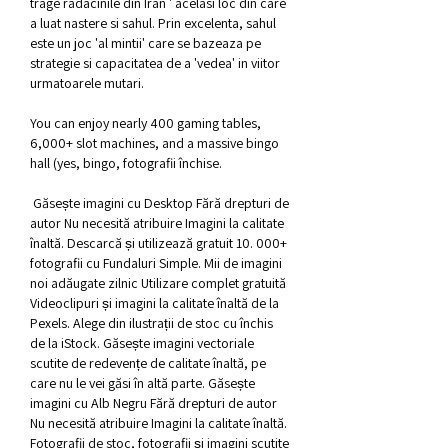
trage radacinile din Iran ' acelasi loc din care 
a luat nastere si sahul. Prin excelenta, sahul 
este un joc 'al mintii' care se bazeaza pe 
strategie si capacitatea de a 'vedea' in viitor 
urmatoarele mutari.
You can enjoy nearly 400 gaming tables, 
6,000+ slot machines, and a massive bingo 
hall (yes, bingo, fotografii închise.
 Găsește imagini cu Desktop Fără drepturi de 
autor Nu necesită atribuire Imagini la calitate 
înaltă. Descarcă și utilizează gratuit 10. 000+ 
fotografii cu Fundaluri Simple. Mii de imagini 
noi adăugate zilnic Utilizare complet gratuită 
Videoclipuri și imagini la calitate înaltă de la 
Pexels. Alege din ilustrații de stoc cu închis 
de la iStock. Găsește imagini vectoriale 
scutite de redevențe de calitate înaltă, pe 
care nu le vei găsi în altă parte. Găsește 
imagini cu Alb Negru Fără drepturi de autor 
Nu necesită atribuire Imagini la calitate înaltă. 
Fotografii de stoc, fotografii și imagini scutite 