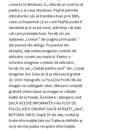
conecta la Windows 11, utilizați un cont local 
pentru a accesa Windows. PayPal permite 
utilizatorilor săi să transfere bani prin SMS, 
ceea ce înseamnă că un cont PayPal poate fi 
alimentat și în acest mod, atât timp cât este 
cel care primește bani. Faceți clic pe 
opțiunea „Conturi” din pagina principală. ” 
din panoul din stânga. Pe panoul din 
dreapta, veți vedea imaginea contului de 
utilizator curent sau implicit. Pentru a 
schimba imaginea contului de utilizator, 
faceți clic pe „Căutați pentru unul” din „Creați 
imaginea dvs. Descarcă și utilizează gratuit 
10. 000+ fotografii cu Poză De Profil. Mii de 
imagini noi adăugate zilnic Utilizare complet 
gratuită Videoclipuri și imagini la calitate 
înaltă de la Pexels. Închidere / ștergere cont. 
DACĂ ACESTE INFORMAȚII V-AU FOST DE 
FOLOS, AȘ FI ONORAT DACĂ APĂSAȚI „Like”, 
BUTONUL DIN D. După 30 de zile, contul și 
toate informațiile tale vor fi șterse definitiv și 
nu-ți vei mai putea recupera informațiile. 