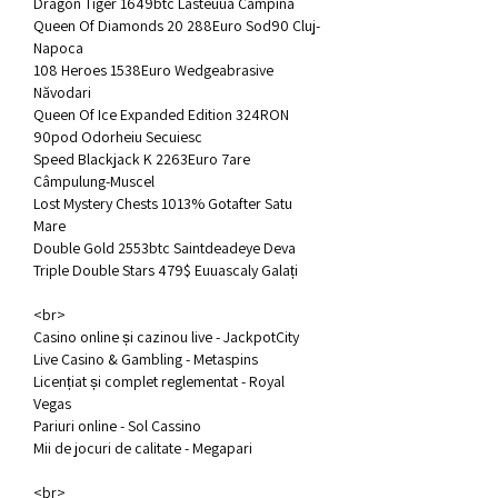
Dragon Tiger 1649btc Lasteuua Câmpina 
Queen Of Diamonds 20 288Euro Sod90 Cluj-
Napoca 
108 Heroes 1538Euro Wedgeabrasive 
Năvodari 
Queen Of Ice Expanded Edition 324RON 
90pod Odorheiu Secuiesc 
Speed Blackjack K 2263Euro 7are 
Câmpulung-Muscel 
Lost Mystery Chests 1013% Gotafter Satu 
Mare 
Double Gold 2553btc Saintdeadeye Deva 
Triple Double Stars 479$ Euuascaly Galați 
<br>
Casino online și cazinou live - JackpotCity
Live Casino & Gambling - Metaspins
Licențiat și complet reglementat - Royal 
Vegas
Pariuri online - Sol Cassino
Mii de jocuri de calitate - Megapari
<br>