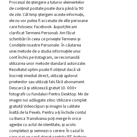
Procesul de ștergere a tuturor elementelor 
de conținut postate poate dura până la 90 
de zile. Cât timp ștergem aceste informații, 
ele nu vor putea fi accesate de alte persoane 
care folosesc Facebook. &quot;Ne-am 
clarificat Termenii Personali. Am făcut 
schimbări în ceea ce privește Termenii și 
Condițiile noastre Personale:. În căutarea 
unei metode de a studia informațiile unui 
cont închis pe Instagram, se recomandă 
utilizarea unor metode standard autorizate. 
Rezultatul optim poate fi obținut dacă vă 
înscrieți imediat direct, utilizați ajutorul 
prietenilor sau utilizați fals fără abonament. 
Descarcă și utilizează gratuit 10. 000+ 
fotografii cu Fundaluri Pentru Desktop. Mii de 
imagini noi adăugate zilnic Utilizare complet 
gratuită Videoclipuri și imagini la calitate 
înaltă de la Pexels. Pentru a-ți închide contul 
cu Banca Transilvania poți merge în orice 
agenție cu actul de identitate, și acolo 
completezi și semnezi o cerere. În cazul în 
care ai și un card atașat contului BT, trebuie 