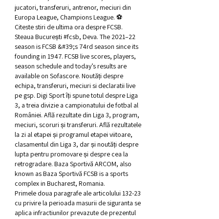
jucatori, transferuri, antrenor, meciuri din 
Europa League, Champions League. ⚽ 
Citeste stiri de ultima ora despre FCSB. 
Steaua București #fcsb, Deva. The 2021–22 
season is FCSB &#39;s 74rd season since its 
founding in 1947. FCSB live scores, players, 
season schedule and today’s results are 
available on Sofascore. Noutăți despre 
echipa, transferuri, meciuri si declaratii live 
pe gsp. Digi Sport îți spune totul despre Liga 
3, a treia divizie a campionatului de fotbal al 
României. Află rezultate din Liga 3, program, 
meciuri, scoruri și transferuri. Află rezultatele 
la zi al etapei și programul etapei viitoare, 
clasamentul din Liga 3, dar și noutăți despre 
lupta pentru promovare și despre cea la 
retrogradare. Baza Sportivă ARCOM, also 
known as Baza Sportivă FCSB is a sports 
complex in Bucharest, Romania. 
Primele doua paragrafe ale articolului 132-23 
cu privire la perioada masurii de siguranta se 
aplica infractiunilor prevazute de prezentul 