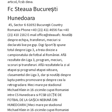
articol, fcsb deva.
Fc Steaua București 
Hunedoara
 45, Sector 6 61692 Bucureşti Country 
Romania Phone +40 (21) 411 4656 Fax +40 
(21) 410 2182 E-mail office@steauafc. Noutăți 
despre echipa, transferuri, meciuri si 
declaratii live pe gsp. Digi Sport îți spune 
totul despre Liga 3, a treia divizie a 
campionatului de fotbal al României. Află 
rezultate din Liga 3, program, meciuri, 
scoruri și transferuri. Află rezultatele la zi al 
etapei și programul etapei viitoare, 
clasamentul din Liga 3, dar și noutăți despre 
lupta pentru promovare și despre cea la 
retrogradare. Meci mare pe stadionul 
Michael Klein in 16-zicimile cupei Romaniei 
intre CS Hunedoara si FCSB LECȚIE DE 
FOTBAL DE LA GAȘCA NEBUNĂ DIN 
HUNEDOARA | Meci mare pe stadionul 
Michael Klein in 16-zicimile cupei Romaniei 