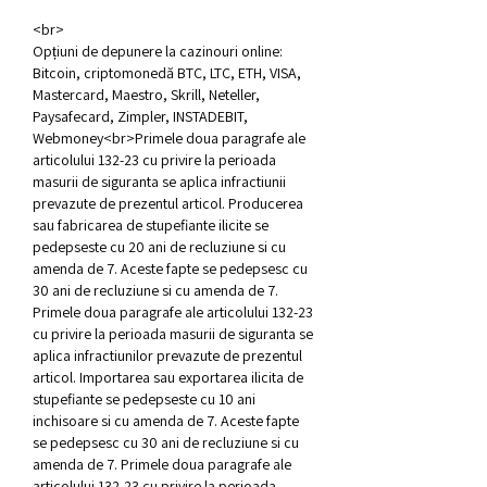
<br>
Opțiuni de depunere la cazinouri online: 
Bitcoin, criptomonedă BTC, LTC, ETH, VISA, 
Mastercard, Maestro, Skrill, Neteller, 
Paysafecard, Zimpler, INSTADEBIT, 
Webmoney<br>Primele doua paragrafe ale 
articolului 132-23 cu privire la perioada 
masurii de siguranta se aplica infractiunii 
prevazute de prezentul articol. Producerea 
sau fabricarea de stupefiante ilicite se 
pedepseste cu 20 ani de recluziune si cu 
amenda de 7. Aceste fapte se pedepsesc cu 
30 ani de recluziune si cu amenda de 7. 
Primele doua paragrafe ale articolului 132-23 
cu privire la perioada masurii de siguranta se 
aplica infractiunilor prevazute de prezentul 
articol. Importarea sau exportarea ilicita de 
stupefiante se pedepseste cu 10 ani 
inchisoare si cu amenda de 7. Aceste fapte 
se pedepsesc cu 30 ani de recluziune si cu 
amenda de 7. Primele doua paragrafe ale 
articolului 132-23 cu privire la perioada 