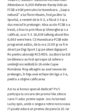
Attendance: 6,000 Referee: Rareș Vidican. 
FCSB a trăit periculos la Hunedoara. „Gașca 
nebună” a lui Florin Maxim, fost jucător la 
Sportul, a revenit de la 0-3, a făcut 3-3 și a 
dus meciul în prelungiri. Abia acolo FCSB s-a 
trezit, a înscris prin Musi și Gheorghe și s-a 
calificat, scor 5-3. 16,636 talking about this · 
6,663 were here. CS Hunedoara-FCSB este 
programat astăzi, de la ora 21:00 şi va fi in 
direct pe Digi Sport 1 şi pe siteul digisport. 
Ro pentru abonaţii RCS-RDS. Jucătorii lui Edi 
Iordănescu au fost aproape să sufere o 
umilinţă incredibilă în 16-imile Cupei 
României. Roş-albaştrii au avut nevoie de 
prelungiri, în faţa unei echipe din liga a 3-a, 
pentru a obţine calificarea. 
Azi nu ai bonus special dedicat? Po?i 
participa la oricare din promo?iile zilnice 
care i?i aduc premii super. Joci la turneul 
Lucky spin, unde o singura rotire norocoasa 
i?i poate aduce un premiu de pana la 10. Iar 