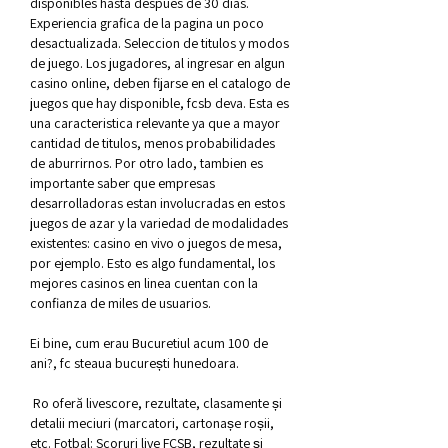
disponibles hasta despues de 30 dias. 
Experiencia grafica de la pagina un poco 
desactualizada. Seleccion de titulos y modos 
de juego. Los jugadores, al ingresar en algun 
casino online, deben fijarse en el catalogo de 
juegos que hay disponible, fcsb deva. Esta es 
una caracteristica relevante ya que a mayor 
cantidad de titulos, menos probabilidades 
de aburrirnos. Por otro lado, tambien es 
importante saber que empresas 
desarrolladoras estan involucradas en estos 
juegos de azar y la variedad de modalidades 
existentes: casino en vivo o juegos de mesa, 
por ejemplo. Esto es algo fundamental, los 
mejores casinos en linea cuentan con la 
confianza de miles de usuarios.
Ei bine, cum erau Bucuretiul acum 100 de 
ani?, fc steaua bucurești hunedoara.
 Ro oferă livescore, rezultate, clasamente și 
detalii meciuri (marcatori, cartonașe roșii, 
etc. Fotbal: Scoruri live FCSB, rezultate și 