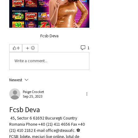
Fcsb Deva
1
0
Write a comment...
Newest
Paige Crocket
Sep 25, 2023
Fcsb Deva
 45, Sector 6 61692 Bucureşti Country 
Romania Phone +40 (21) 411 4656 Fax +40 
(21) 410 2182 E-mail office@steauafc. ⚽ 
FCSB: bilete, meciuri live online, lotul de 