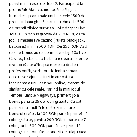
pariul minim este de doar 2. Participand la 
promo?iile Vlad cazino, po?i ca?tiga la 
turneele saptamanale unul din cele 1500 de 
premii in bani ghea?a sau unul din cele 500 
de premii zilnice surpriza. Joi e despre Live. 
Joia, ai un bonus grozav de 250 RON, daca 
joci la mesele live cazino ( ruleta blackjack, 
baccarat) minim 500 RON. Cei 250 RON Vlad 
cazino bonus au ca cerine de rulaj: 40x Live 
Casino., fotbal club fcsb hunedoara. La orice 
ora dore?ti te a?teapta mese cu dealeri 
profesioni?ti, vorbitori de limba romana, 
care te vor ajuta sa intri in atmosfera 
fascinanta a unui cazinou online, extrem de 
similar cu cele reale. Pariind la mini jocul 
Temple Tumble Megaways, prime?ti joia 
bonus pana la 25 de rotiri gratuite. Cu cat 
pariezi mai mult ?i te distrezi mai tare 
bonusul cre?te: la 100 RON paria?i prime?ti 5 
rotiri gratuite, pentru 200 RON ai parte de 7 
rotiri, iar la 600 RON paria?i, vei primi 13 
rotiri gratis, totul fara condi?ii de rulaj. Daca 