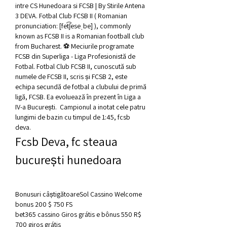
intre CS Hunedoara si FCSB | By Stirile Antena 
3 DEVA. Fotbal Club FCSB II ( Romanian 
pronunciation: [fet͡ʃeseˌbe] ), commonly 
known as FCSB II is a Romanian football club 
from Bucharest. ⚽ Meciurile programate 
FCSB din Superliga - Liga Profesionistă de 
Fotbal. Fotbal Club FCSB II, cunoscută sub 
numele de FCSB II, scris și FCSB 2, este 
echipa secundă de fotbal a clubului de primă 
ligă, FCSB. Ea evoluează în prezent în Liga a 
IV-a București.  Campionul a inotat cele patru 
lungimi de bazin cu timpul de 1:45, fcsb 
deva.
Fcsb Deva, fc steaua 
bucurești hunedoara
Bonusuri câștigătoareSol Cassino Welcome 
bonus 200 $ 750 FS
bet365 cassino Giros grátis e bônus 550 R$ 
700 giros grátis