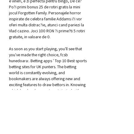
e vineri, e zi perfecta pentru bingo, De ce? 
Po?i primi bonus 25 de rotiri gratis la mini 
jocul Forgotten Family. Personajele horror 
inspirate de celebra familie Addams i?i vor 
oferi multa distrac?ie, atunci cand pariezi la 
Vlad cazino. Joci 100 RON ?i prime?ti 5 rotiri 
gratuite, in valoare de 0.
As soon as you start playing, you'll see that 
you've made the right choice, fcsb 
hunedoara:. Betting apps ' Top 10 Best sports 
betting sites for UK punters. The betting 
world is constantly evolving, and 
bookmakers are always offering new and 
exciting features to draw bettors in. Knowing 
which bookmaker app to get started with 
can be extremely tricky. Don't worry though, 
we are here to help. We have listed all of the 
best sports betting sites which offer apps in 
the UK and analysed their key features to find 
the best experience for your mobile device. 
The best sports betting apps UK for iOS and 
Android. Take a look at our list of mobile 