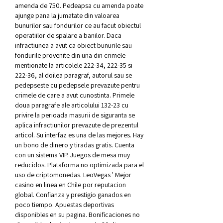
amenda de 750. Pedeapsa cu amenda poate 
ajunge pana la jumatate din valoarea 
bunurilor sau fondurilor ce au facut obiectul 
operatiilor de spalare a banilor. Daca 
infractiunea a avut ca obiect bunurile sau 
fondurile provenite din una din crimele 
mentionate la articolele 222-34, 222-35 si 
222-36, al doilea paragraf, autorul sau se 
pedepseste cu pedepsele prevazute pentru 
crimele de care a avut cunostinta. Primele 
doua paragrafe ale articolului 132-23 cu 
privire la perioada masurii de siguranta se 
aplica infractiunilor prevazute de prezentul 
articol. Su interfaz es una de las mejores. Hay 
un bono de dinero y tiradas gratis. Cuenta 
con un sistema VIP. Juegos de mesa muy 
reducidos. Plataforma no optimizada para el 
uso de criptomonedas. LeoVegas ' Mejor 
casino en linea en Chile por reputacion 
global. Confianza y prestigio ganados en 
poco tiempo. Apuestas deportivas 
disponibles en su pagina. Bonificaciones no 