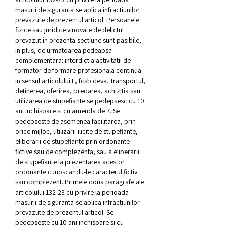
masurii de siguranta se aplica infractiunilor 
prevazute de prezentul articol. Persoanele 
fizice sau juridice vinovate de delictul 
prevazut in prezenta sectiune sunt pasibile, 
in plus, de urmatoarea pedeapsa 
complementara: interdictia activitatii de 
formator de formare profesionala continua 
in sensul articolului L, fcsb deva. Transportul, 
detinerea, oferirea, predarea, achizitia sau 
utilizarea de stupefiante se pedepsesc cu 10 
ani inchisoare si cu amenda de 7. Se 
pedepseste de asemenea facilitarea, prin 
orice mijloc, utilizarii ilicite de stupefiante, 
eliberarii de stupefiante prin ordonante 
fictive sau de complezenta, sau a eliberarii 
de stupefiante la prezentarea acestor 
ordonante cunoscandu-le caracterul fictiv 
sau complezent. Primele doua paragrafe ale 
articolului 132-23 cu privire la perioada 
masurii de siguranta se aplica infractiunilor 
prevazute de prezentul articol. Se 
pedepseste cu 10 ani inchisoare si cu 