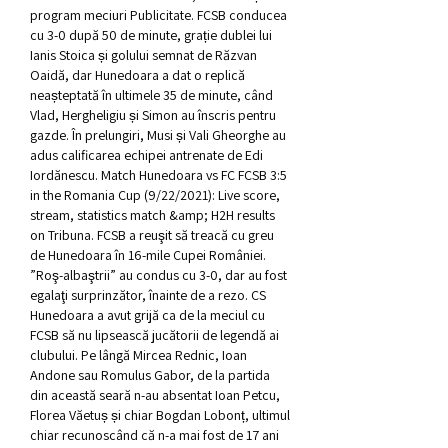
program meciuri Publicitate. FCSB conducea 
cu 3-0 după 50 de minute, grație dublei lui 
Ianis Stoica și golului semnat de Răzvan 
Oaidă, dar Hunedoara a dat o replică 
neașteptată în ultimele 35 de minute, când 
Vlad, Hergheligiu și Simon au înscris pentru 
gazde. În prelungiri, Musi și Vali Gheorghe au 
adus calificarea echipei antrenate de Edi 
Iordănescu. Match Hunedoara vs FC FCSB 3:5 
in the Romania Cup (9/22/2021): Live score, 
stream, statistics match &amp; H2H results 
on Tribuna. FCSB a reuşit să treacă cu greu 
de Hunedoara în 16-mile Cupei României. 
”Roş-albaştrii” au condus cu 3-0, dar au fost 
egalaţi surprinzător, înainte de a rezo. CS 
Hunedoara a avut grijă ca de la meciul cu 
FCSB să nu lipsească jucătorii de legendă ai 
clubului. Pe lângă Mircea Rednic, Ioan 
Andone sau Romulus Gabor, de la partida 
din această seară n-au absentat Ioan Petcu, 
Florea Văetuș și chiar Bogdan Lobonț, ultimul 
chiar recunoscând că n-a mai fost de 17 ani 