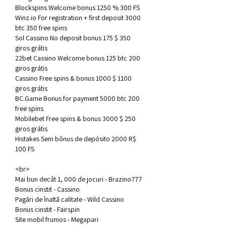
Blockspins Welcome bonus 1250 % 300 FS
Winz.io For registration + first deposit 3000 
btc 350 free spins
Sol Cassino No deposit bonus 175 $ 350 
giros grátis
22bet Cassino Welcome bonus 125 btc 200 
giros grátis
Cassino Free spins & bonus 1000 $ 1100 
giros grátis
BC.Game Bonus for payment 5000 btc 200 
free spins
Mobilebet Free spins & bonus 3000 $ 250 
giros grátis
Histakes Sem bônus de depósito 2000 R$ 
100 FS
<br>
Mai bun decât 1, 000 de jocuri - Brazino777
Bonus cinstit - Cassino
Pagări de înaltă calitate - Wild Cassino
Bonus cinstit - Fairspin
Site mobil frumos - Megapari