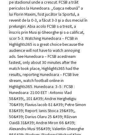
pe stadionul unde a crescut. FCSB a trăit 
periculos la Hunedoara. „Gașca nebună” a 
lui Florin Maxim, fost jucător la Sportul, a 
revenit de la 0-3, a făcut 3-3 și a dus meciul în 
prelungiri. Abia acolo FCSB s-a trezit, a 
înscris prin Musi și Gheorghe și s-a calificat, 
scor 5-3. Watching Hunedoara – FCSB in 
Highlights365 is a great choice because the 
audience will not have to watch annoying 
ads. See Hunedoara – FCSB acestream 
fastest, only about 30 minutes after the 
match took place, Highlights365 had the 
results, reporting Hunedoara – FCSB live 
stream, watch football online in 
Highlights365. Hunedoara: 3–5 : FCSB : 
Hunedoara: 21:00 EET : Antonio Vlad 
58&#39;, 101 &#39; Andrei Hergheligiu 
70&#39; Flavius Iacob 81 &#39; Petre Simon 
83&#39; Report: Ianis Stoica 19&#39;, 
50&#39; Darius Olaru 25 &#39; Răzvan 
Oaidă 31&#39; Andrei Miron 66 &#39; 
Alexandru Musi 95&#39; Valentin Gheorghe 
98&#39; Stadium: Stadionul Michael Klein 