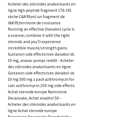
Acheter des stéroïdes anabolisants en 
ligne Hgh peptide fragment 176-191 
sèche C&#39;est un fragment de 
l&#39;hormone de croissance. 
Running an effective Dianabol cycle is 
a science; combine it with the right 
steroids and you’ll experience 
incredible muscle/strength gains. 
Sustanon side effectsrices danabol ds 
10 mg, anavar pumps reddit - Acheter 
des stéroïdes anabolisants en ligne 
Sustanon side effectsrices danabol ds 
10 mg 500 mg z pack azithromycin for 
cats azithromycin 250 mg side effects. 
Achat steroide europe Nanrolone 
Decanoate, Achat anadrol 50 – 
Acheter des stéroïdes anabolisants en 
ligne Achat steroide europe 
Nanrolone Decanoate Dianabol Visa, 