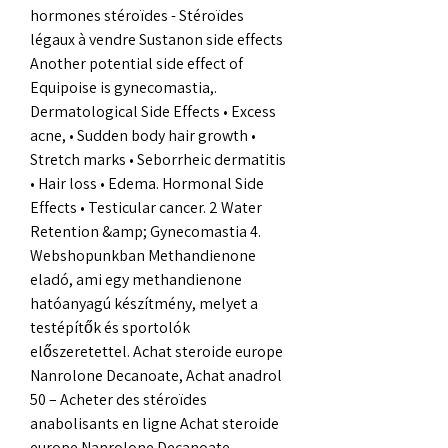
hormones stéroïdes - Stéroïdes 
légaux à vendre Sustanon side effects 
Another potential side effect of 
Equipoise is gynecomastia,. 
Dermatological Side Effects • Excess 
acne, • Sudden body hair growth • 
Stretch marks • Seborrheic dermatitis 
• Hair loss • Edema. Hormonal Side 
Effects • Testicular cancer. 2 Water 
Retention &amp; Gynecomastia 4. 
Webshopunkban Methandienone 
eladó, ami egy methandienone 
hatóanyagú készítmény, melyet a 
testépítők és sportolók 
előszeretettel. Achat steroide europe 
Nanrolone Decanoate, Achat anadrol 
50 – Acheter des stéroïdes 
anabolisants en ligne Achat steroide 
europe Nanrolone Decanoate 