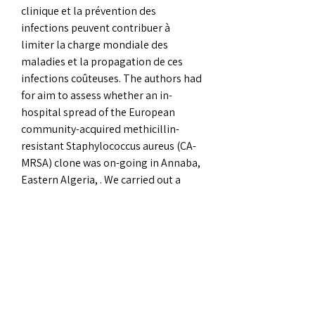
clinique et la prévention des 
infections peuvent contribuer à 
limiter la charge mondiale des 
maladies et la propagation de ces 
infections coûteuses. The authors had 
for aim to assess whether an in-
hospital spread of the European 
community-acquired methicillin-
resistant Staphylococcus aureus (CA-
MRSA) clone was on-going in Annaba, 
Eastern Algeria, . We carried out a 
molecular epidemiological study of S.
Sarms france, stéroïdes légaux à 
vendre cycle.. LGD 4033 Ligandrol – 
Best SARM for Strength and Power. 
With all the options available, let’s 
look at some of the vendors we have 
great experience with. Introduction: 