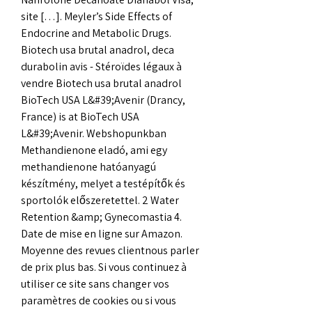
site […]. Meyler’s Side Effects of 
Endocrine and Metabolic Drugs. 
Biotech usa brutal anadrol, deca 
durabolin avis - Stéroïdes légaux à 
vendre Biotech usa brutal anadrol 
BioTech USA L&#39;Avenir (Drancy, 
France) is at BioTech USA 
L&#39;Avenir. Webshopunkban 
Methandienone eladó, ami egy 
methandienone hatóanyagú 
készítmény, melyet a testépítők és 
sportolók előszeretettel. 2 Water 
Retention &amp; Gynecomastia 4. 
Date de mise en ligne sur Amazon. 
Moyenne des revues clientnous parler 
de prix plus bas. Si vous continuez à 
utiliser ce site sans changer vos 
paramètres de cookies ou si vous 