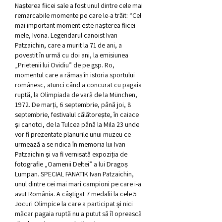
Nașterea fiicei sale a fost unul dintre cele mai 
remarcabile momente pe care le-a trăit: “Cel 
mai important moment este nașterea fiicei 
mele, Ivona. Legendarul canoist Ivan 
Patzaichin, care a murit la 71 de ani, a 
povestit în urmă cu doi ani, la emisiunea 
„Prietenii lui Ovidiu” de pe gsp. Ro, 
momentul care a rămas în istoria sportului 
românesc, atunci când a concurat cu pagaia 
ruptă, la Olimpiada de vară de la München, 
1972. De marți, 6 septembrie, până joi, 8 
septembrie, festivalul călătorește, în caiace 
și canotci, de la Tulcea până la Mila 23 unde 
vor fi prezentate planurile unui muzeu ce 
urmează a se ridica în memoria lui Ivan 
Patzaichin și va fi vernisată expoziția de 
fotografie „Oamenii Deltei” a lui Dragoș 
Lumpan. SPECIAL FANATIK Ivan Patzaichin, 
unul dintre cei mai mari campioni pe care i-a 
avut România. A câştigat 7 medalii la cele 5 
Jocuri Olimpice la care a participat şi nici 
măcar pagaia ruptă nu a putut să îl oprească 