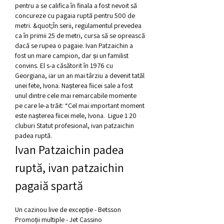
pentru a se califica în finala a fost nevoit să 
concureze cu pagaia ruptă pentru 500 de 
metri. &quot;În serii, regulamentul prevedea 
ca în primii 25 de metri, cursa să se oprească 
dacă se rupea o pagaie. Ivan Patzaichin a 
fost un mare campion, dar și un familist 
convins. El s-a căsătorit în 1976 cu 
Georgiana, iar un an mai târziu a devenit tatăl 
unei fete, Ivona. Nașterea fiicei sale a fost 
unul dintre cele mai remarcabile momente 
pe care le-a trăit: “Cel mai important moment 
este nașterea fiicei mele, Ivona.  Ligue 1 20 
cluburi Statut profesional, ivan patzaichin 
padea ruptă.
Ivan Patzaichin padea 
ruptă, ivan patzaichin 
pagaiă spartă
Un cazinou live de excepție - Betsson
Promoții multiple - Jet Cassino