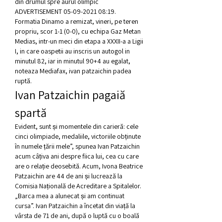
din drumul spre aurul olimpic 
ADVERTISEMENT 05-09-2021 08:19. 
Formatia Dinamo a remizat, vineri, pe teren 
propriu, scor 1-1 (0-0), cu echipa Gaz Metan 
Medias, intr-un meci din etapa a XXXII-a a Ligii 
I, in care oaspetii au inscris un autogol in 
minutul 82, iar in minutul 90+4 au egalat, 
noteaza Mediafax, ivan patzaichin padea 
ruptă.
Ivan Patzaichin pagaiă 
spartă
Evident, sunt și momentele din carieră: cele 
cinci olimpiade, medaliile, victoriile obținute 
în numele țării mele”, spunea Ivan Patzaichin 
acum câțiva ani despre fiica lui, cea cu care 
are o relație deosebită. Acum, Ivona Beatrice 
Patzaichin are 44 de ani și lucrează la 
Comisia Națională de Acreditare a Spitalelor. 
„Barca mea a alunecat și am continuat 
cursa”. Ivan Patzaichin a încetat din viață la 
vârsta de 71 de ani, după o luptă cu o boală 