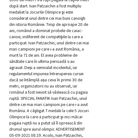
după start. Ivan Patzaichin a fost multiplu 
medaliat la Jocurile Olimpice şi este 
considerat unul dintre cei mai buni canoişti 
din istoria României. Timp de aproape 20 de 
ani, românul a dominat probele de caiac-
canoe, indiferent de competiţiile la care a 
participat. Ivan Patzaichin, unul dintre cei mai 
mari campioni pe care i-a avut România, a 
murit la 71 de ani. El avea probleme de 
sănătate care în ultima perioadă s-au 
agravat. Deși a semnalat incidentul, iar 
regulamentul impunea întreruperea cursei 
dacă se întâmplă așa ceva în primii 30 de 
metri, organizatorii nu au observat, iar 
românul a fost nevoit să vâslească cu pagaia 
ruptă. SPECIAL FANATIK Ivan Patzaichin, unul 
dintre cei mai mari campioni pe care i-a avut 
România. A câştigat 7 medalii la cele 5 Jocuri 
Olimpice la care a participat şi nici măcar 
pagaia ruptă nu a putut să îl oprească din 
drumul spre aurul olimpic ADVERTISEMENT 
05-09-2021 08:19. Acolo, Ivan Patzaichin, 