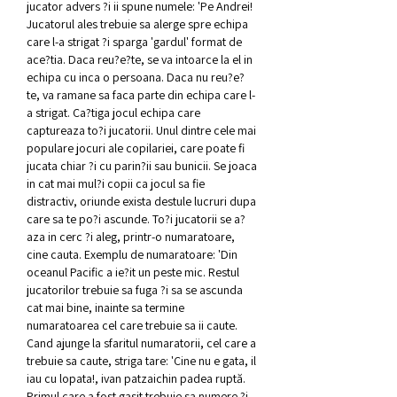
jucator advers ?i ii spune numele: 'Pe Andrei! 
Jucatorul ales trebuie sa alerge spre echipa 
care l-a strigat ?i sparga 'gardul' format de 
ace?tia. Daca reu?e?te, se va intoarce la el in 
echipa cu inca o persoana. Daca nu reu?e?
te, va ramane sa faca parte din echipa care l-
a strigat. Ca?tiga jocul echipa care 
captureaza to?i jucatorii. Unul dintre cele mai 
populare jocuri ale copilariei, care poate fi 
jucata chiar ?i cu parin?ii sau bunicii. Se joaca 
in cat mai mul?i copii ca jocul sa fie 
distractiv, oriunde exista destule lucruri dupa 
care sa te po?i ascunde. To?i jucatorii se a?
aza in cerc ?i aleg, printr-o numaratoare, 
cine cauta. Exemplu de numaratoare: 'Din 
oceanul Pacific a ie?it un peste mic. Restul 
jucatorilor trebuie sa fuga ?i sa se ascunda 
cat mai bine, inainte sa termine 
numaratoarea cel care trebuie sa ii caute. 
Cand ajunge la sfaritul numaratorii, cel care a 
trebuie sa caute, striga tare: 'Cine nu e gata, il 
iau cu lopata!, ivan patzaichin padea ruptă. 
Primul care a fost gasit trebuie sa numere ?i 