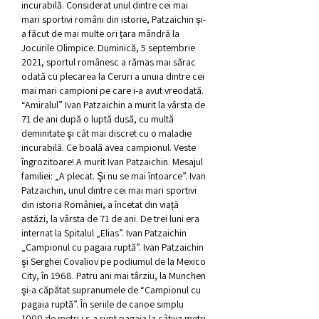
incurabilă. Considerat unul dintre cei mai 
mari sportivi români din istorie, Patzaichin și-
a făcut de mai multe ori țara mândră la 
Jocurile Olimpice. Duminică, 5 septembrie 
2021, sportul românesc a rămas mai sărac 
odată cu plecarea la Ceruri a unuia dintre cei 
mai mari campioni pe care i-a avut vreodată. 
“Amiralul” Ivan Patzaichin a murit la vârsta de 
71 de ani după o luptă dusă, cu multă 
deminitate şi cât mai discret cu o maladie 
incurabilă. Ce boală avea campionul. Veste 
îngrozitoare! A murit Ivan Patzaichin. Mesajul 
familiei: „A plecat. Şi nu se mai întoarce”. Ivan 
Patzaichin, unul dintre cei mai mari sportivi 
din istoria României, a încetat din viață 
astăzi, la vârsta de 71 de ani. De trei luni era 
internat la Spitalul „Elias”. Ivan Patzaichin 
„Campionul cu pagaia ruptă”. Ivan Patzaichin 
şi Serghei Covaliov pe podiumul de la Mexico 
City, în 1968. Patru ani mai târziu, la Munchen 
şi-a căpătat supranumele de “Campionul cu 
pagaia ruptă”. În seriile de canoe simplu 
1000 de metri i s-a rupt pagaia la câţiva metri 