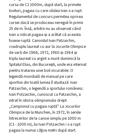
cursa de C1 1000m, după start, la primele 
lovituri, pagaia cu care vâslea Ivan s-a rupt. 
Regulamentul de concurs permitea oprirea 
cursei dacă se produceau nereguli în primii 
25 de m. Însă, arbitrii nu au observat când 
Ivan a ridicat pagaia și a arătat că aceasta 
fusese ruptă. Canoistul Ivan Patzaichin, 
cvadruplu laureat cu aur la Jocurile Olimpice 
de vară din 1968, 1972, 1980 și 1984 și 
triplu laureat cu argint a murit duminică la 
Spitalul Elias, din București, unde era internat 
pentru tratarea unei boli incurabile. O 
legendă mondială de manual pe care 
sportivii din toată lumea îl studiază. Ivan 
Patzaichin, o legendă a sportului românesc. 
Ivan Potzaichin, cunoscut ca Patzaichin, a 
intrat în istoria olimpismului drept 
„Campionul cu pagaia ruptă”. La Jocurilor 
Olimpice de la Munchen, în 1972, în seriile 
întrecerilor de la canoe simplu pe 1000 m 
(C1 - 1000 m), lui Ivan Potzaichin i s-a rupt 
pagaia la numai câţiva metri după start. 