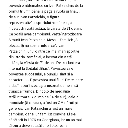
povești emblematice cu Ivan Patzaichin: de la 
primul triumf, până la pagaia ruptă și finalul 
de aur. Ivan Patzaichin, o figură 
reprezentativă a sportului românesc, a 
încetat din viață astăzi, la vârsta de 71 de ani. 
Ce boală avea campionul. Veste îngrozitoare! 
A murit Ivan Patzaichin. Mesajul familiei: „A 
plecat. Şi nu se mai întoarce”. Ivan 
Patzaichin, unul dintre cei mai mari sportivi 
din istoria României, a încetat din viață 
astăzi, la vârsta de 71 de ani. De trei luni era 
internat la Spitalul „Elias”. Povestea sa e 
povestea succesului, a bunului simț și a 
caracterului. E povestea unui fiu al Deltei care 
a dat înapoi înzecit și a inspirat oamenii să 
trăiască frumos. Dincolo de medaliile 
strălucitoare, 7 olimpice ( 4 de aur), cele 21 
mondiale (8 de aur), a fost un OM dăruit și 
generos. Ivan Patzaichin a fost un mare 
campion, dar și un familist convins. El s-a 
căsătorit în 1976 cu Georgiana, iar un an mai 
târziu a devenit tatăl unei fete, Ivona. 