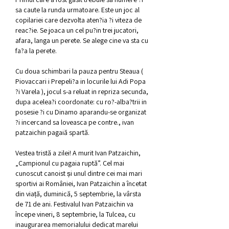
sa caute la runda urmatoare. Este un joc al 
copilariei care dezvolta aten?ia ?i viteza de 
reac?ie. Se joaca un cel pu?in trei jucatori, 
afara, langa un perete. Se alege cine va sta cu 
fa?a la perete.
Cu doua schimbari la pauza pentru Steaua ( 
Piovaccari i Prepeli?a in locurile lui Adi Popa 
?i Varela ), jocul s-a reluat in repriza secunda, 
dupa acelea?i coordonate: cu ro?-alba?trii in 
posesie ?i cu Dinamo aparandu-se organizat 
?i incercand sa loveasca pe contre., ivan 
patzaichin pagaiă spartă.
Vestea tristă a zilei! A murit Ivan Patzaichin, 
„Campionul cu pagaia ruptă”. Cel mai 
cunoscut canoist și unul dintre cei mai mari 
sportivi ai României, Ivan Patzaichin a încetat 
din viață, duminică, 5 septembrie, la vârsta 
de 71 de ani. Festivalul Ivan Patzaichin va 
începe vineri, 8 septembrie, la Tulcea, cu 
inaugurarea memorialului dedicat marelui 