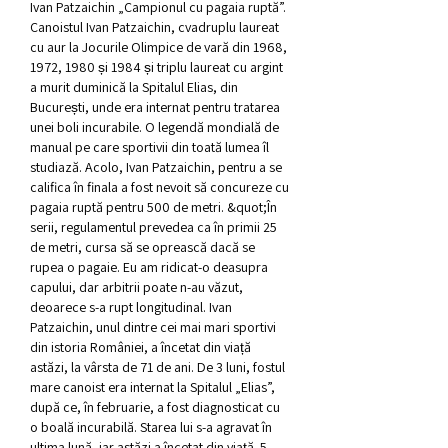
Ivan Patzaichin „Campionul cu pagaia ruptă”. 
Canoistul Ivan Patzaichin, cvadruplu laureat 
cu aur la Jocurile Olimpice de vară din 1968, 
1972, 1980 și 1984 și triplu laureat cu argint 
a murit duminică la Spitalul Elias, din 
București, unde era internat pentru tratarea 
unei boli incurabile. O legendă mondială de 
manual pe care sportivii din toată lumea îl 
studiază. Acolo, Ivan Patzaichin, pentru a se 
califica în finala a fost nevoit să concureze cu 
pagaia ruptă pentru 500 de metri. &quot;În 
serii, regulamentul prevedea ca în primii 25 
de metri, cursa să se oprească dacă se 
rupea o pagaie. Eu am ridicat-o deasupra 
capului, dar arbitrii poate n-au văzut, 
deoarece s-a rupt longitudinal. Ivan 
Patzaichin, unul dintre cei mai mari sportivi 
din istoria României, a încetat din viață 
astăzi, la vârsta de 71 de ani. De 3 luni, fostul 
mare canoist era internat la Spitalul „Elias”, 
după ce, în februarie, a fost diagnosticat cu 
o boală incurabilă. Starea lui s-a agravat în 
ultima lună, iar astăzi a încetat din viață. 5 