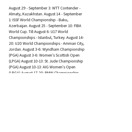
August 29 - September 3: WTT Contender - 
Almaty, Kazakhstan. August 14 - September 
1: ISSF World Championship - Baku, 
Azerbaijan. August 25 - September 10: FIBA 
World Cup. Till August 6: U17 World 
Championships - Istanbul, Turkey. August 14-
20: U20 World Championships - Amman City, 
Jordan. August 3-6: Wyndham Championship 
(PGA) August 3-6: Women's Scottish Open 
(LPGA) August 10-13: St. Jude Championship 
(PGA) August 10-13: AIG Women's Open 
(LPGA) August 17-20: BMW Championship 
(PGA) August 17-20: ISPS Handa World 
Invitational (LPGA) August 24-27: PGA TOUR 
Championship. August 24-27: CPKC Women's 
Open (LPGA) August 31 - September 3: 
Portland Classic (LPGA) SQUASH. August 27 - 
September 2: Paris Squash Alpine. Vinicius 
Junior's new role at Real Madrid. Real Madrid 
and Barcelona faced off in Dallas on 
Saturday night, in the first El Clasico of the 
season. The game was billed as friendly, but 