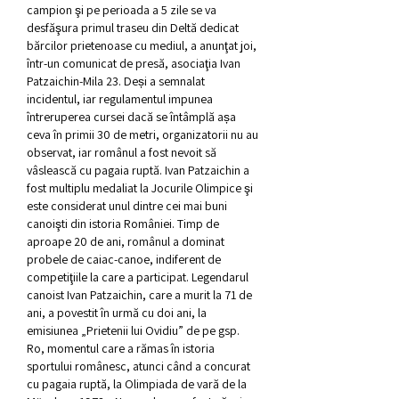
campion şi pe perioada a 5 zile se va 
desfăşura primul traseu din Deltă dedicat 
bărcilor prietenoase cu mediul, a anunţat joi, 
într-un comunicat de presă, asociaţia Ivan 
Patzaichin-Mila 23. Deși a semnalat 
incidentul, iar regulamentul impunea 
întreruperea cursei dacă se întâmplă așa 
ceva în primii 30 de metri, organizatorii nu au 
observat, iar românul a fost nevoit să 
vâslească cu pagaia ruptă. Ivan Patzaichin a 
fost multiplu medaliat la Jocurile Olimpice şi 
este considerat unul dintre cei mai buni 
canoişti din istoria României. Timp de 
aproape 20 de ani, românul a dominat 
probele de caiac-canoe, indiferent de 
competiţiile la care a participat. Legendarul 
canoist Ivan Patzaichin, care a murit la 71 de 
ani, a povestit în urmă cu doi ani, la 
emisiunea „Prietenii lui Ovidiu” de pe gsp. 
Ro, momentul care a rămas în istoria 
sportului românesc, atunci când a concurat 
cu pagaia ruptă, la Olimpiada de vară de la 