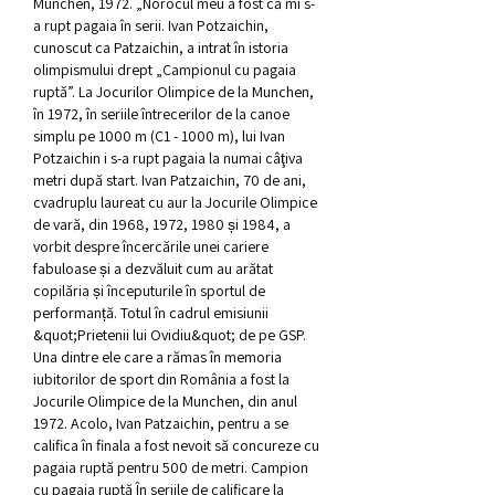
München, 1972. „Norocul meu a fost că mi s-
a rupt pagaia în serii. Ivan Potzaichin, 
cunoscut ca Patzaichin, a intrat în istoria 
olimpismului drept „Campionul cu pagaia 
ruptă”. La Jocurilor Olimpice de la Munchen, 
în 1972, în seriile întrecerilor de la canoe 
simplu pe 1000 m (C1 - 1000 m), lui Ivan 
Potzaichin i s-a rupt pagaia la numai câţiva 
metri după start. Ivan Patzaichin, 70 de ani, 
cvadruplu laureat cu aur la Jocurile Olimpice 
de vară, din 1968, 1972, 1980 și 1984, a 
vorbit despre încercările unei cariere 
fabuloase și a dezvăluit cum au arătat 
copilăria și începuturile în sportul de 
performanță. Totul în cadrul emisiunii 
&quot;Prietenii lui Ovidiu&quot; de pe GSP. 
Una dintre ele care a rămas în memoria 
iubitorilor de sport din România a fost la 
Jocurile Olimpice de la Munchen, din anul 
1972. Acolo, Ivan Patzaichin, pentru a se 
califica în finala a fost nevoit să concureze cu 
pagaia ruptă pentru 500 de metri. Campion 
cu pagaia ruptă În seriile de calificare la 