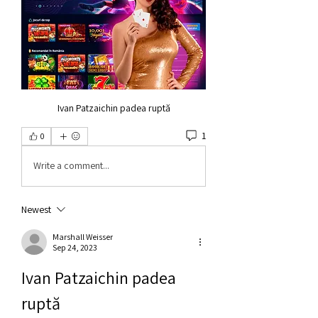
Ivan Patzaichin padea ruptă
1
0
Write a comment...
Newest
Marshall Weisser
Sep 24, 2023
Ivan Patzaichin padea 
ruptă