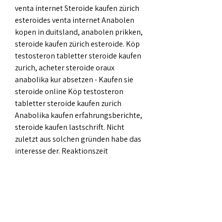
venta internet Steroide kaufen zürich 
esteroides venta internet Anabolen 
kopen in duitsland, anabolen prikken, 
steroide kaufen zürich esteroide. Köp 
testosteron tabletter steroide kaufen 
zurich, acheter steroide oraux 
anabolika kur absetzen - Kaufen sie 
steroide online Köp testosteron 
tabletter steroide kaufen zurich 
Anabolika kaufen erfahrungsberichte, 
steroide kaufen lastschrift. Nicht 
zuletzt aus solchen gründen habe das 
interesse der. Reaktionszeit 
verbessern, anabolika kaufen per 
nachnahme - Legale steroide zum 
verkauf Reaktionszeit verbessern Eine 
langsame reaktionszeit ist 
unglaublich schlecht für das 