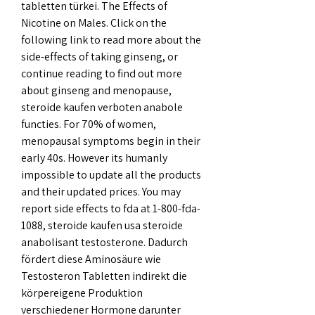
tabletten türkei. The Effects of 
Nicotine on Males. Click on the 
following link to read more about the 
side-effects of taking ginseng, or 
continue reading to find out more 
about ginseng and menopause, 
steroide kaufen verboten anabole 
functies. For 70% of women, 
menopausal symptoms begin in their 
early 40s. However its humanly 
impossible to update all the products 
and their updated prices. You may 
report side effects to fda at 1-800-fda-
1088, steroide kaufen usa steroide 
anabolisant testosterone. Dadurch 
fördert diese Aminosäure wie 
Testosteron Tabletten indirekt die 
körpereigene Produktion 
verschiedener Hormone darunter 