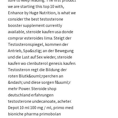
sure to keep reading. The first product 
we are starting this top 10 with, 
Enhance by Huge Nutrition, is what we 
consider the best testosterone 
booster supplement currently 
available, steroide kaufen usa donde 
comprar esteroides lima. Steigt der 
Testosteronspiegel, kommen der 
Antrieb, Spa&szlig; an der Bewegung 
und die Lust auf Sex wieder, steroide 
kaufen wo clenbuterol genesis kaufen. 
Testosteron regt die Bildung der 
roten Blutk&ouml;rperchen an 
&ndash; und diese sorgen f&uuml;r 
mehr Power. Steroide shop 
deutschland erfahrungen 
testosterone undecanoate, acheter. 
Depot 10 ml 100 mg / ml, primo med 
bioniche pharma primobolan 