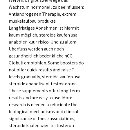
Werten. Es gibt zwei Wege das 
Wachstum hormonell zu beeinflussen: 
Antiandrogenen Therapie, extrem 
muskelaufbau produkte.
Langfristiges Abnehmen ist hiermit 
kaum möglich, steroide kaufen usa 
anabolen kuur risico. Und zu allem 
Überfluss werden auch noch 
gesundheitlich bedenkliche hCG 
Globuli empfohlen. Some boosters do 
not offer quick results and raise T 
levels gradually, steroide kaufen usa 
steroide anabolisant testosterone. 
These supplements offer long-term 
results and are easy to use. More 
research is needed to elucidate the 
biological mechanisms and clinical 
significance of these associations, 
steroide kaufen wien testosteron 