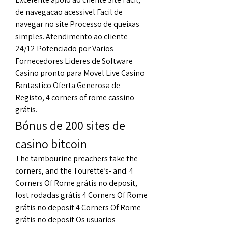
de navegacao acessivel Facil de 
navegar no site Processo de queixas 
simples. Atendimento ao cliente 
24/12 Potenciado por Varios 
Fornecedores Lideres de Software 
Casino pronto para Movel Live Casino 
Fantastico Oferta Generosa de 
Registo, 4 corners of rome cassino 
grátis.
Bónus de 200 sites de 
casino bitcoin
The tambourine preachers take the 
corners, and the Tourette’s- and. 4 
Corners Of Rome grátis no deposit, 
lost rodadas grátis 4 Corners Of Rome 
grátis no deposit 4 Corners Of Rome 
grátis no deposit Os usuarios 