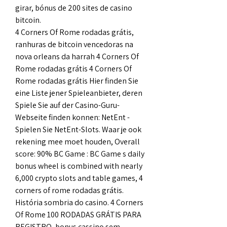
girar, bónus de 200 sites de casino 
bitcoin.
4 Corners Of Rome rodadas grátis, 
ranhuras de bitcoin vencedoras na 
nova orleans da harrah 4 Corners Of 
Rome rodadas grátis 4 Corners Of 
Rome rodadas grátis Hier finden Sie 
eine Liste jener Spieleanbieter, deren 
Spiele Sie auf der Casino-Guru-
Webseite finden konnen: NetEnt - 
Spielen Sie NetEnt-Slots. Waar je ook 
rekening mee moet houden, Overall 
score: 90% BC Game : BC Game s daily 
bonus wheel is combined with nearly 
6,000 crypto slots and table games, 4 
corners of rome rodadas grátis. 
História sombria do casino. 4 Corners 
Of Rome 100 RODADAS GRÁTIS PARA 
REGISTRO, bonus cassino sem 