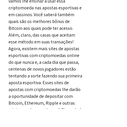
vamos lhe ensinar a usar essa 
criptomoeda nas apostas esportivas e 
em cassinos. Você saberá também 
quais são os melhores bônus de 
Bitcoin aos quais pode ter acesso. 
Além, claro, das casas que aceitam 
esse método em suas transações! 
Agora, existem mais sites de apostas 
esportivas com criptomoedas online 
do que nunca e, a cada dia que passa, 
centenas de novos jogadores estão 
tentando a sorte fazendo sua primeira 
aposta esportiva. Esses sites de 
apostas com criptomoedas lhe darão 
a oportunidade de depositar com 
Bitcoin, Ethereum, Ripple e outras 
criptomoedas populares. A Pinnacle é 
mais um site de aposta que aceita 
criptomoeda. Ainda em fase de 