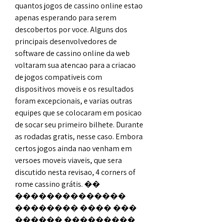
quantos jogos de cassino online estao 
apenas esperando para serem 
descobertos por voce. Alguns dos 
principais desenvolvedores de 
software de cassino online da web 
voltaram sua atencao para a criacao 
de jogos compativeis com 
dispositivos moveis e os resultados 
foram excepcionais, e varias outras 
equipes que se colocaram em posicao 
de socar seu primeiro bilhete. Durante 
as rodadas gratis, nesse caso. Embora 
certos jogos ainda nao venham em 
versoes moveis viaveis, que sera 
discutido nesta revisao, 4 corners of 
rome cassino grátis. �� 
�������������� 
�������� ���� ��� 
������ ��������� 