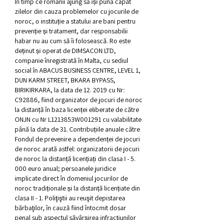
În timp ce românii ajung să își pună capăt 
zilelor din cauza problemelor cu jocurile de 
noroc, o instituție a statului are bani pentru 
prevenție și tratament, dar responsabilii 
habar nu au cum să îi folosească. Ro este 
deținut și operat de DIMSACON LTD, 
companie înregistrată în Malta, cu sediul 
social în ABACUS BUSINESS CENTRE, LEVEL 1, 
DUN KARM STREET, BKARA BYPASS, 
BIRIKIRKARA, la data de 12. 2019 cu Nr: 
C92886, fiind organizator de jocuri de noroc 
la distanță în baza licenței eliberate de către 
ONJN cu Nr L1213853W001291 cu valabilitate 
până la data de 31. Contribuțiile anuale către 
Fondul de prevenire a dependenței de jocuri 
de noroc arată astfel: organizatorii de jocuri 
de noroc la distanță licențiați din clasa I - 5. 
000 euro anual; persoanele juridice 
implicate direct în domeniul jocurilor de 
noroc tradiționale și la distanță licențiate din 
clasa II - 1. Poliţiştii au reuşit depistarea 
bărbaţilor, în cauză fiind întocmit dosar 
penal sub aspectul săvârşirea infracţiunilor 