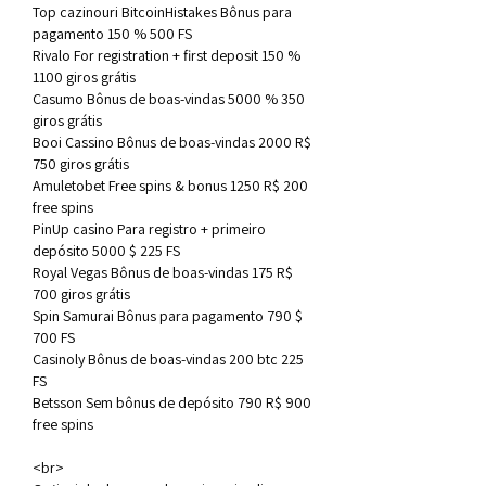
Top cazinouri BitcoinHistakes Bônus para 
pagamento 150 % 500 FS
Rivalo For registration + first deposit 150 % 
1100 giros grátis
Casumo Bônus de boas-vindas 5000 % 350 
giros grátis
Booi Cassino Bônus de boas-vindas 2000 R$ 
750 giros grátis
Amuletobet Free spins & bonus 1250 R$ 200 
free spins
PinUp casino Para registro + primeiro 
depósito 5000 $ 225 FS
Royal Vegas Bônus de boas-vindas 175 R$ 
700 giros grátis
Spin Samurai Bônus para pagamento 790 $ 
700 FS
Casinoly Bônus de boas-vindas 200 btc 225 
FS
Betsson Sem bônus de depósito 790 R$ 900 
free spins
<br>