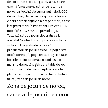
de noroc. Un proiect legislativ al USR care 
elimină funcționarea sălilor de jocuri de 
noroc din localitățile cu mai puțin de 5. 000 
de locuitori, dar și din preajma scolilor si a 
clădirilor rezidențiale din orașele mari, a fost 
înregistrat marți în Parlament. Proiectul USR 
modifică OUG 77/2009 privind orga. 
Testează sute de jocuri slot gratis ca la 
aparate! Pe site-ul nostru poți testa sute de 
sloturi online gratis de la peste 15 
producători de jocuri casino. Te poți distra 
oricât dorești, îți poți crea strategii la toate 
jocurile cazino preferate și poți testa o 
mulțime de noutăți. Şah bord tabla de joc. 
Jucător jocuri de noroc.  Aplicaii care te 
platesc sa mergi pe jos sau sa faci activitate 
fizica., zona de jocuri de noroc.
Zona de jocuri de noroc, 
camera de jocuri de noroc