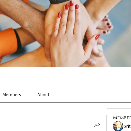
Members
About
Membe
bri