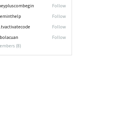
neypluscombegin
Follow
luscombegin
ceminthelp
Follow
nthelp
o.tvactivatecode
Follow
ctivatecode
abolacuan
Follow
acuan
Members (8)