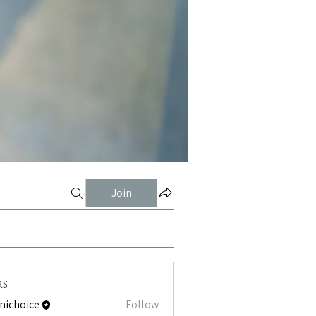
Join
rs
tnichoice
Follow