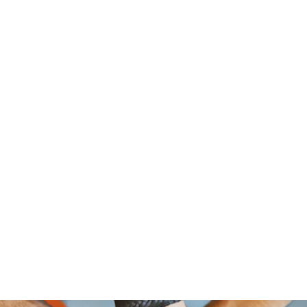
om Foundation, A Non Profit Organ
2526 NORTH BROAD STREET
PHILADELPHIA,PA 19132