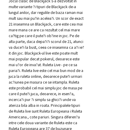
Jocul clasic de Blackjack s-a dezvoltat in 
multe variante ?i tipuri de Blackjack de-a 
lungul anilor, dar regulile de baza raman mai 
mult sau mai pu?in acelea?i. Un scor de exact 
21 inseamna un Blackjack, care este cea mai 
mare mana ce are ca rezultat cel mai mare 
ca?tig pe care il pute?i ob?ine in joc. Pe de 
alta parte, daca depa?i?i scorul de 21, atunci 
va duce?i la bust, ceea ce inseamna ca a?i ie?
it din joc. Blackjack-ul live este poate mult 
mai popular decat pokerul, deoarece este 
mai u?or de inva?at. Ruleta Live - pe ce sa 
paria?i. Ruleta live este cel mai bun mod de a 
juca la ruleta online, deoarece pute?i urmari 
ac?iunea pe masura ce se intampla. Ruleta 
este probabil cel mai simplu joc de masa pe 
care il pute?i juca, deoarece, in esen?a, 
incerca?i pur ?i simplu sa ghici?i unde va 
ateriza bila alba in roata. Principalele tipuri 
de Ruleta live sunt Ruleta Europeana i Ruleta 
Americana., cote pariuri. Singura diferen?a 
intre cele doua variante de Ruleta este ca 
Ruleta Europeana are 37 de buzunare 