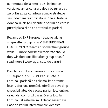
numerotate de la zero la 36, in timp ce 
versiunea americana are doua buzunare cu 
zero. Nu exista cu adevarat nicio strategie 
sau indemanare implicata in Ruleta, trebuie 
doar sa in?elege?i diferitele pariuri pe care le 
pute?i plasa ?i pe ce ar trebui sa paria?i.
Revamped EHF European League taking 
shape after group phase' EHF EUROPEAN 
LEAGUE MEN: 27 teams discover their groups 
while 10 more now know their fate should 
they win their qualifier after group phase' 
read more 1 week ago, casa de pariuri.
Deschide cont și încasează un bonus de 
100% până la 500RON. Pariuri Loto la 
Fortuna - pariază pe cele mai importante 
loterii. Efortuna România oferă de ceva timp 
și posibilitatea de a plasa pariuri loto online, 
direct din confortul casei. Oferta loto la 
Fortuna Bet este mai mult decât generoasă. 
Case de Pariuri Internaționale. Această 