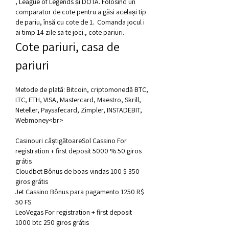
, League of Legends și DOTA. Folosind un 
comparator de cote pentru a găsi același tip 
de pariu, însă cu cote de 1.  Comanda jocul i 
ai timp 14 zile sa te joci., cote pariuri.
Cote pariuri, casa de 
pariuri
Metode de plată: Bitcoin, criptomonedă BTC, 
LTC, ETH, VISA, Mastercard, Maestro, Skrill, 
Neteller, Paysafecard, Zimpler, INSTADEBIT, 
Webmoney<br>
Casinouri câștigătoareSol Cassino For 
registration + first deposit 5000 % 50 giros 
grátis
Cloudbet Bônus de boas-vindas 100 $ 350 
giros grátis
Jet Cassino Bônus para pagamento 1250 R$ 
50 FS
LeoVegas For registration + first deposit 
1000 btc 250 giros grátis