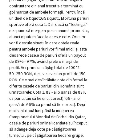
confruntare din anul trecut s-a terminat cu 
gol marcat de ambele formații. Pentru încă 
un duel de &quot;GG&quot;, Efortuna pariuri 
sportive oferă cota 1. Dar dacă și ”feelingul” 
ne spune să mergem pe un anumit pronostic, 
atunci o putem face la aceste cote. Oricum 
vor fi destule situații în care cotele reale 
pentru ambele pariuri vor fi mai mici, și asta 
deoarece casele de pariuri oferă un payout 
de 89% - 97%, având și ele o marjă de 
profit. Vei primi un câștig total de 100*2. 
50=250 RON, deci vei avea un profit de 150 
RON. Cele mai des întâlnite cote din fotbal la 
diferite casele de pariuri din România sunt 
următoarele: Cota 1. 83 - ai o șansă de 83% 
ca pariul tău să fie unul corect). 66 - ai o 
șansă de 66% ca pariul să fie corect). Deși 
mai sunt două luni până la începerea 
Campionatului Mondial de Fotbal din Qatar, 
casele de pariuri online licențiate au început 
să adauge deja cote pe câștigătoarea 
turneului, pe câștigătoarea fiecărei grupe, 