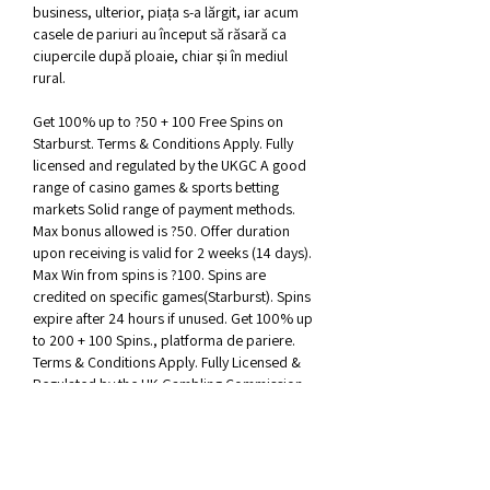
business, ulterior, piața s-a lărgit, iar acum 
casele de pariuri au început să răsară ca 
ciupercile după ploaie, chiar și în mediul 
rural. 
Get 100% up to ?50 + 100 Free Spins on 
Starburst. Terms & Conditions Apply. Fully 
licensed and regulated by the UKGC A good 
range of casino games & sports betting 
markets Solid range of payment methods. 
Max bonus allowed is ?50. Offer duration 
upon receiving is valid for 2 weeks (14 days). 
Max Win from spins is ?100. Spins are 
credited on specific games(Starburst). Spins 
expire after 24 hours if unused. Get 100% up 
to 200 + 100 Spins., platforma de pariere. 
Terms & Conditions Apply. Fully Licensed & 
Regulated by the UK Gambling Commission 
Competitive odds across a range of sports 
iOS and Android friendly. Terms and 
Conditions apply. New players only +18. Min 
Deposit ?10 Welcome package splits over 3 