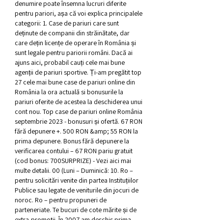
denumire poate însemna lucruri diferite 
pentru pariori, așa că voi explica principalele 
categorii: 1. Case de pariuri care sunt 
deținute de companii din străinătate, dar 
care dețin licențe de operare în România și 
sunt legale pentru pariorii români. Dacă ai 
ajuns aici, probabil cauți cele mai bune 
agenții de pariuri sportive. Ți-am pregătit top 
27 cele mai bune case de pariuri online din 
România la ora actuală si bonusurile la 
pariuri oferite de acestea la deschiderea unui 
cont nou. Top case de pariuri online România 
septembrie 2023 - bonusuri și ofertă. 67 RON 
fără depunere +. 500 RON &amp; 55 RON la 
prima depunere. Bonus fără depunere la 
verificarea contului – 67 RON pariu gratuit 
(cod bonus: 700SURPRIZE) - Vezi aici mai 
multe detalii. 00 (Luni – Duminică: 10. Ro – 
pentru solicitări venite din partea Instituțiilor 
Publice sau legate de veniturile din jocuri de 
noroc. Ro – pentru propuneri de 
parteneriate. Te bucuri de cote mărite și de 
extra-promoții. În 2007 am deschis prima 