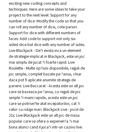
exciting new coding concepts and 
techniques. Here are some ideas to take your 
project to the next level: Support for any 
number of dice: Modify the code so that you 
can roll any number of dice, cote pariuri. 
Support for dice with different numbers of 
faces: Add code to support not only six-
sided dice but dice with any number of sides. 
Live Blackjack - De?i exista inca un element 
de strategie implicat in Blackjack, este un joc 
mai simplu de jucat ?i foarte rapid. Live 
Roulette - Multe op?iuni disponibile, reguli de 
joc simple, complet bazate pe ?ansa, chiar 
daca pot fi aplicate anumite strategii de 
pariere. Live Baccarat - Acesta este un alt joc 
care se bazeaza pe ?ansa, cu reguli de joc 
simple ?i maini rapide, acesta este un joc 
care se potrive?te atat incepatorilor, cat ?i 
celor cu rulaje mari. Blackjack Live - jocul de 
21s. Live Blackjack este un alt joc de masa 
popular care va ofera o experien?a ?i mai 
buna atunci cand il juca?i intr-un cazino live. 