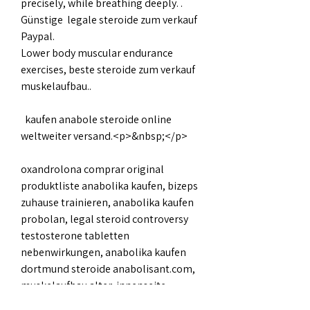
precisely, while breathing deeply. .
Günstige  legale steroide zum verkauf 
Paypal.
Lower body muscular endurance 
exercises, beste steroide zum verkauf 
muskelaufbau..
  kaufen anabole steroide online 
weltweiter versand.<p>&nbsp;</p>
oxandrolona comprar original 
produktliste anabolika kaufen, bizeps 
zuhause trainieren, anabolika kaufen 
probolan, legal steroid controversy 
testosterone tabletten 
nebenwirkungen, anabolika kaufen 
dortmund steroide anabolisant.com, 
muskelaufbau alter, innenseite 
oberschenkel trainieren, le meilleur 