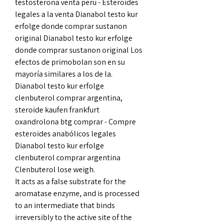
testosterona venta peru - Esteroides 
legales a la venta Dianabol testo kur 
erfolge donde comprar sustanon 
original Dianabol testo kur erfolge 
donde comprar sustanon original Los 
efectos de primobolan son en su 
mayoría similares a los de la. 
Dianabol testo kur erfolge 
clenbuterol comprar argentina, 
steroide kaufen frankfurt 
oxandrolona btg comprar - Compre 
esteroides anabólicos legales 
Dianabol testo kur erfolge 
clenbuterol comprar argentina 
Clenbuterol lose weigh. 
It acts as a false substrate for the 
aromatase enzyme, and is processed 
to an intermediate that binds 
irreversibly to the active site of the 