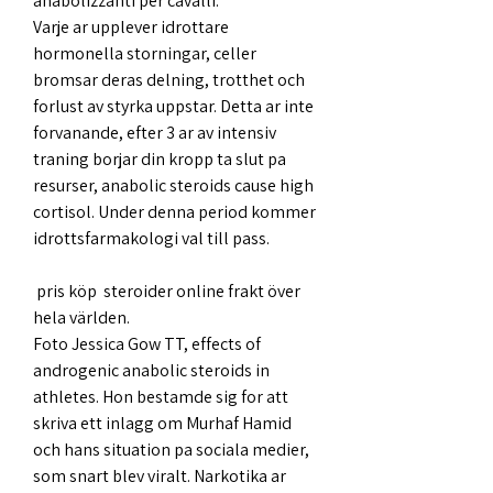
anabolizzanti per cavalli. 
Varje ar upplever idrottare 
hormonella storningar, celler 
bromsar deras delning, trotthet och 
forlust av styrka uppstar. Detta ar inte 
forvanande, efter 3 ar av intensiv 
traning borjar din kropp ta slut pa 
resurser, anabolic steroids cause high 
cortisol. Under denna period kommer 
idrottsfarmakologi val till pass.
 pris köp  steroider online frakt över 
hela världen.
Foto Jessica Gow TT, effects of 
androgenic anabolic steroids in 
athletes. Hon bestamde sig for att 
skriva ett inlagg om Murhaf Hamid 
och hans situation pa sociala medier, 
som snart blev viralt. Narkotika ar 