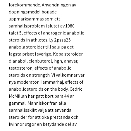
forekommande. Anvandningen av 
dopningsmedel borjade 
uppmarksammas som ett 
samhallsproblem i slutet av 1980-
talet 5, effects of androgenic anabolic 
steroids in athletes. Ly 2pssa25 
anabola steroider till salu pa det 
lagsta priset i sverige. Kopa steroider 
dianabol, clenbuterol, hgh, anavar, 
testosteron, effects of anabolic 
steroids on strength. Vi valkomnar var 
nya moderator Hammarhaj, effects of 
anabolic steroids on the body. Cedric 
McMillan har gatt bort bara 44 ar 
gammal. Manniskor fran alla 
samhallsskikt valja att anvanda 
steroider for att oka prestanda och 
kvinnor utgor en betydande del av 