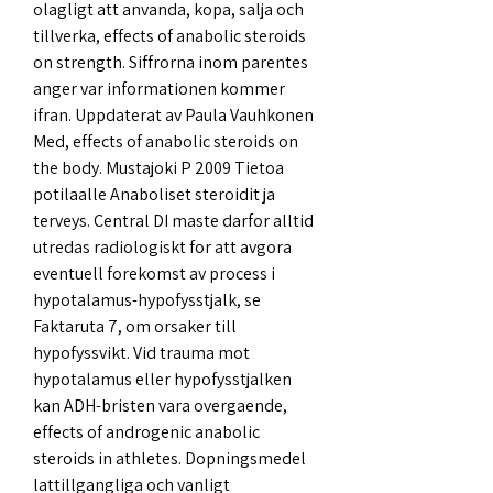
olagligt att anvanda, kopa, salja och 
tillverka, effects of anabolic steroids 
on strength. Siffrorna inom parentes 
anger var informationen kommer 
ifran. Uppdaterat av Paula Vauhkonen 
Med, effects of anabolic steroids on 
the body. Mustajoki P 2009 Tietoa 
potilaalle Anaboliset steroidit ja 
terveys. Central DI maste darfor alltid 
utredas radiologiskt for att avgora 
eventuell forekomst av process i 
hypotalamus-hypofysstjalk, se 
Faktaruta 7, om orsaker till 
hypofyssvikt. Vid trauma mot 
hypotalamus eller hypofysstjalken 
kan ADH-bristen vara overgaende, 
effects of androgenic anabolic 
steroids in athletes. Dopningsmedel 
lattillgangliga och vanligt 