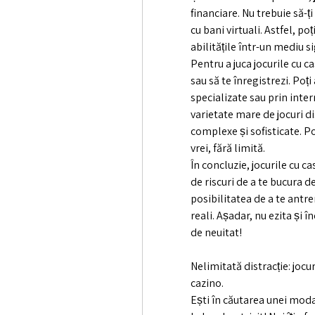
financiare. Nu trebuie să-ți 
cu bani virtuali. Astfel, poț
abilitățile într-un mediu si
Pentru a juca jocurile cu c
sau să te înregistrezi. Poți
specializate sau prin inter
varietate mare de jocuri di
complexe și sofisticate. Poți
vrei, fără limită.
În concluzie, jocurile cu ca
de riscuri de a te bucura de 
posibilitatea de a te antren
reali. Așadar, nu ezita și î
de neuitat!
Nelimitată distracție: jocur
cazino.
Ești în căutarea unei modal