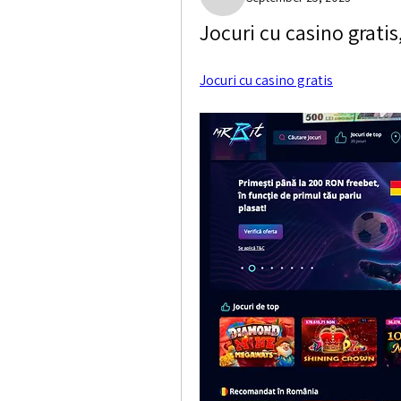
Paige Crocket
Jocuri cu casino gratis
Jocuri cu casino gratis