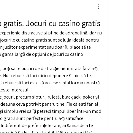
 gratis. Jocuri cu casino gratis
experiențe distractive și pline de adrenalină, dar nu 
 jocurile cu casino gratis sunt soluția ideală pentru 
un jucător experimentat sau doar îți place să te 
 o gamă largă de opțiuni de jocuri cu casino 
 poți să te bucuri de distracție nelimitată fără a-ți 
 Nu trebuie să faci nicio depunere și nici să te 
ce trebuie să faci este să accesezi platforma noastră 
ezește interesul.
 jocuri, precum sloturi, ruletă, blackjack, poker și 
deauna ceva potrivit pentru tine. Fie că ești fan al 
i simplu vrei să îți petreci timpul liber într-un mod 
no gratis sunt perfecte pentru a-ți satisface 
Indiferent de preferințele tale, ai șansa de a te 
lină și de a-ți testa abilitățile de jocuri fără 