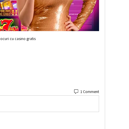
Jocuri cu casino gratis
1 Comment