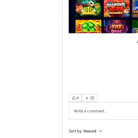
0
Write a comment...
Sort by:
Newest