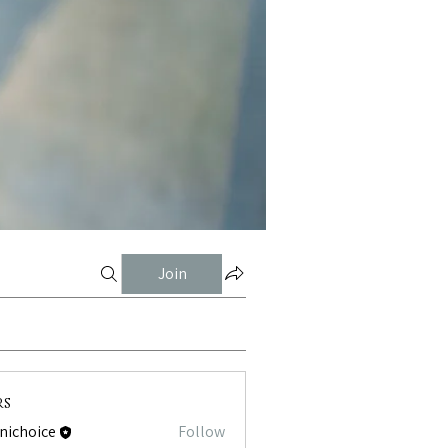
Join
rs
tnichoice
Follow