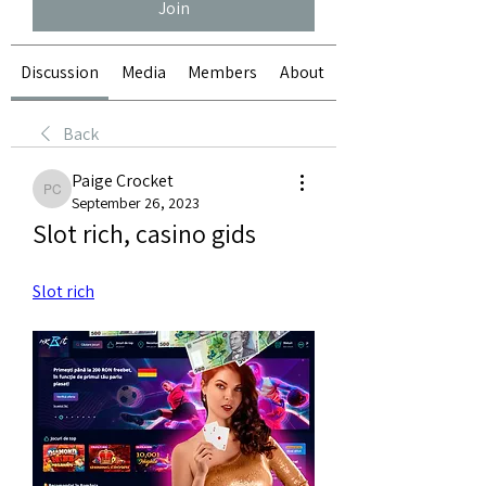
Join
Discussion
Media
Members
About
Back
Paige Crocket
Paige Crocket
September 26, 2023
Slot rich, casino gids
Slot rich