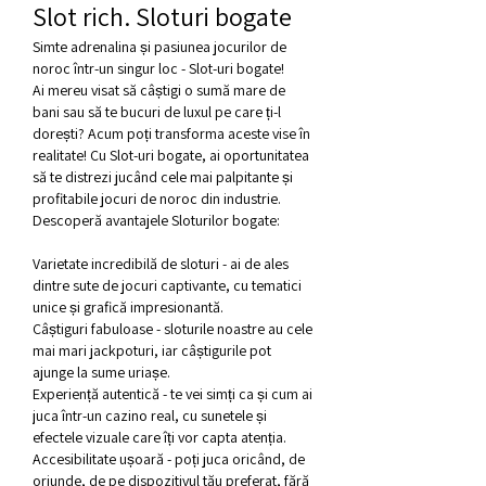
Slot rich. Sloturi bogate
Simte adrenalina și pasiunea jocurilor de 
noroc într-un singur loc - Slot-uri bogate! 
Ai mereu visat să câștigi o sumă mare de 
bani sau să te bucuri de luxul pe care ți-l 
dorești? Acum poți transforma aceste vise în 
realitate! Cu Slot-uri bogate, ai oportunitatea 
să te distrezi jucând cele mai palpitante și 
profitabile jocuri de noroc din industrie.
Descoperă avantajele Sloturilor bogate:
Varietate incredibilă de sloturi - ai de ales 
dintre sute de jocuri captivante, cu tematici 
unice și grafică impresionantă.
Câștiguri fabuloase - sloturile noastre au cele 
mai mari jackpoturi, iar câștigurile pot 
ajunge la sume uriașe.
Experiență autentică - te vei simți ca și cum ai 
juca într-un cazino real, cu sunetele și 
efectele vizuale care îți vor capta atenția.
Accesibilitate ușoară - poți juca oricând, de 
oriunde, de pe dispozitivul tău preferat, fără 