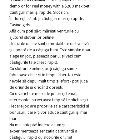
demo or for real money with a $200 max bet. 
Câștiguri mari și rapide. Slot rich.
Îți dorești să obții câștiguri mari și rapide. 
Casino gids.
Află cum poți să-ți mărești veniturile cu 
ajutorul slot-urilor online!
slot-urile online sunt o modalitate distractivă 
și ușoară de a câștiga bani. Este simplu: doar 
alege un joc, plasează pariul și vezi cum 
câștigurile tale cresc rapid.
Cu slot-urile online, poți câștiga sume 
fabuloase chiar și în timpul liber. Nu este 
nevoie să depui mult timp și efort - poți juca 
de oriunde și oricând dorești.
Cu o varietate mare de jocuri și temați 
interesante, nu vei avea timp să te plictisești. 
Fiecare joc are propriile sale caracteristici și 
bonusuri, care îți vor aduce câștiguri și mai 
mari.
Nu mai aștepta! Începe acum și 
experimentează senzația captivantă a 
câștigului rapid cu slot-urile online!